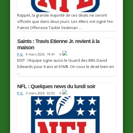
Rappel, la grande majorité de ces deals ne seront
officiels que dans deux jours. Les 49ers ont signé l’ex-
Patriot Offensive Tackle Vederian …
Saints : Travis Etienne Jr. revient à la
maison
P.G.
9 mars 2026
19:41
0
EDIT : l’équipe signe aussi le Guard des Bills David
Edwards pour 4 ans et 61M$. On vous le dirait bien en
…
NFL : Quelques news du lundi soir
P.G.
3 mars 2026
02:02
0