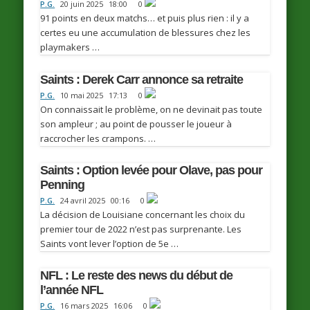
P.G.
20 juin 2025
18:00
0
91 points en deux matchs… et puis plus rien : il y a
certes eu une accumulation de blessures chez les
playmakers …
Saints : Derek Carr annonce sa retraite
P.G.
10 mai 2025
17:13
0
On connaissait le problème, on ne devinait pas toute
son ampleur ; au point de pousser le joueur à
raccrocher les crampons. …
Saints : Option levée pour Olave, pas pour
Penning
P.G.
24 avril 2025
00:16
0
La décision de Louisiane concernant les choix du
premier tour de 2022 n’est pas surprenante. Les
Saints vont lever l’option de 5e …
NFL : Le reste des news du début de
l’année NFL
P.G.
16 mars 2025
16:06
0