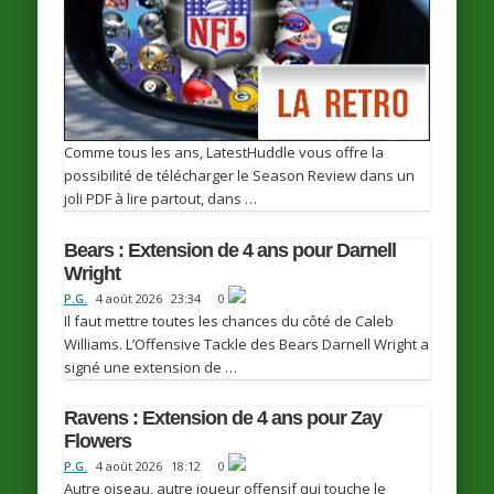
Comme tous les ans, LatestHuddle vous offre la
possibilité de télécharger le Season Review dans un
joli PDF à lire partout, dans …
Bears : Extension de 4 ans pour Darnell
Wright
P.G.
4 août 2026
23:34
0
Il faut mettre toutes les chances du côté de Caleb
Williams. L’Offensive Tackle des Bears Darnell Wright a
signé une extension de …
Ravens : Extension de 4 ans pour Zay
Flowers
P.G.
4 août 2026
18:12
0
Autre oiseau, autre joueur offensif qui touche le