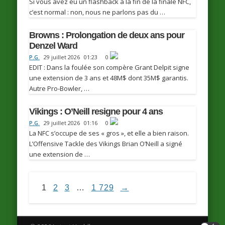
Si vous avez eu un flashback à la fin de la finale NFC,
c’est normal : non, nous ne parlons pas du …
Browns : Prolongation de deux ans pour
Denzel Ward
P.G.
29 juillet 2026
01:23
0
EDIT : Dans la foulée son compère Grant Delpit signe
une extension de 3 ans et 48M$ dont 35M$ garantis.
Autre Pro-Bowler, …
Vikings : O’Neill resigne pour 4 ans
P.G.
29 juillet 2026
01:16
0
La NFC s’occupe de ses « gros », et elle a bien raison.
L’Offensive Tackle des Vikings Brian O’Neill a signé
une extension de …
1
2
3
…
1 729
→