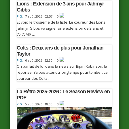
Lions : Extension de 3 ans pour Jahmyr
Gibbs
P.G.
7 août 2026
02:57
0
Et voici le troisième de la liste. Le coureur des Lions
Jahmyr Gibbs va signer une extension de 3 ans et
75.75M$ …
Colts : Deux ans de plus pour Jonathan
Taylor
P.G.
6 août 2026
22:30
0
On parlait de lui dans la news sur Bijan Robinson, la
réponse n’a pas attendu longtemps pour tomber. Le
coureur des Colts …
La Rétro 2025-2026 : Le Season Review en
PDF
P.G.
5 août 2026
18:00
0