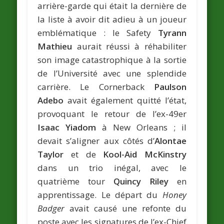
arrière-garde qui était la dernière de
la liste à avoir dit adieu à un joueur
emblématique : le Safety
Tyrann
Mathieu
aurait réussi à réhabiliter
son image catastrophique à la sortie
de l’Université avec une splendide
carrière. Le Cornerback
Paulson
Adebo
avait également quitté l’état,
provoquant le retour de l’ex-49er
Isaac Yiadom
à New Orleans ; il
devait s’aligner aux côtés d’
Alontae
Taylor
et de
Kool-Aid McKinstry
dans un trio inégal, avec le
quatrième tour
Quincy Riley
en
apprentissage. Le départ du
Honey
Badger
avait causé une refonte du
poste avec les signatures de l’ex-Chief