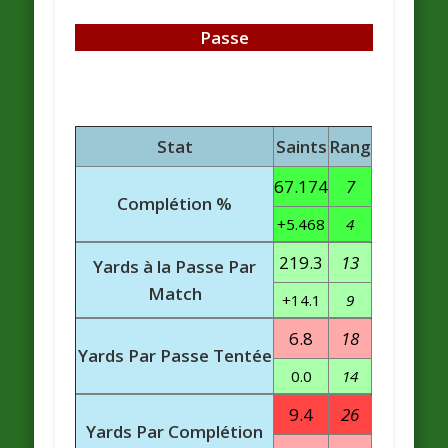
Passe
Stat
Saints
Rang
67.174
7
Complétion %
+5.468
4
219.3
13
Yards à la Passe Par
Match
+14.1
9
6.8
18
Yards Par Passe Tentée
0.0
14
9.4
26
Yards Par Complétion