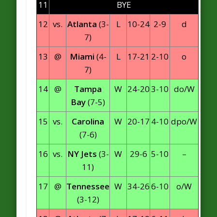
11
BYE
12
vs.
Atlanta
(3-
L
10-24
2-9
d
7)
13
@
Miami
(4-
L
17-21
2-10
o
7)
14
@
Tampa
W
24-20
3-10
do/W
Bay
(7-5)
15
vs.
Carolina
W
20-17
4-10
dpo/W
(7-6)
16
vs.
NY Jets
(3-
W
29-6
5-10
–
11)
17
@
Tennessee
W
34-26
6-10
o/W
(3-12)