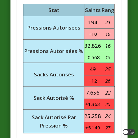
Stat
Saints
Rang
194
21
Pressions Autorisées
+10
19
32.826
16
Pressions Autorisées %
-0.568
15
49
25
Sacks Autorisés
+12
26
7.656
22
Sack Autorisé %
+1.363
25
25.258
24
Sack Autorisé Par
Pression %
+5.149
27