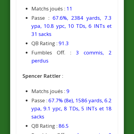
Matchs joués :
11
Passe :
67.6%, 2384 yards, 7.3
ypa, 10.8 ypc, 10 TDs, 6 INTs et
31 sacks
QB Rating :
91.3
Fumbles Off. :
3 commis, 2
perdus
Spencer Rattler
:
Matchs joués :
9
Passe :
67.7% (8e), 1586 yards, 6.2
ypa, 9.1 ypc, 8 TDs, 5 INTs et 18
sacks
QB Rating :
86.5