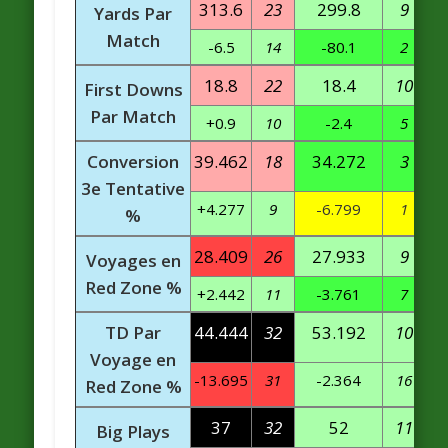
313.6
23
299.8
9
Yards Par
Match
-6.5
14
-80.1
2
18.8
22
18.4
10
First Downs
Par Match
+0.9
10
-2.4
5
Conversion
39.462
18
34.272
3
3e Tentative
+4.277
9
-6.799
1
%
28.409
26
27.933
9
Voyages en
Red Zone %
+2.442
11
-3.761
7
TD Par
44.444
32
53.192
10
Voyage en
-13.695
31
-2.364
16
Red Zone %
37
32
52
11
Big Plays