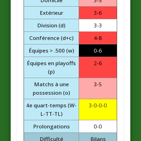
Domicile
3-5
Extérieur
3-6
Division (d)
3-3
Conférence (d+c)
4-8
Équipes > .500 (w)
0-6
Équipes en playoffs
2-6
(p)
Matchs à une
3-5
possession (o)
4e quart-temps (W-
3-0-0-0
L-TT-TL)
Prolongations
0-0
Difficulté
Bilans