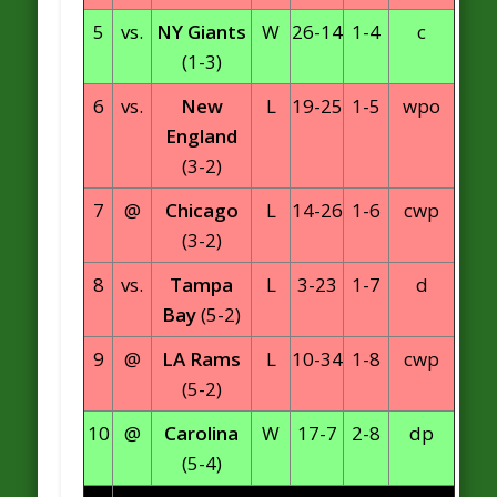
5
vs.
NY Giants
W
26-14
1-4
c
(1-3)
6
vs.
New
L
19-25
1-5
wpo
England
(3-2)
7
@
Chicago
L
14-26
1-6
cwp
(3-2)
8
vs.
Tampa
L
3-23
1-7
d
Bay
(5-2)
9
@
LA Rams
L
10-34
1-8
cwp
(5-2)
10
@
Carolina
W
17-7
2-8
dp
(5-4)