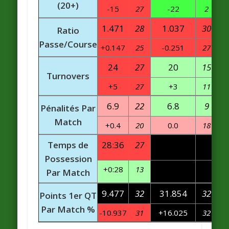
(20+)
-15
27
-22
2
1.471
28
1.037
30
Ratio
Passe/Course
+0.147
25
-0.251
27
24
27
20
15
Turnovers
+5
27
+3
11
6.9
22
6.8
9
Pénalités Par
Match
+0.4
20
0.0
18
Temps de
28:36
27
Possession
+0:28
13
Par Match
9.477
32
31.854
32
Points 1er QT
Par Match %
-10.937
31
+16.025
32