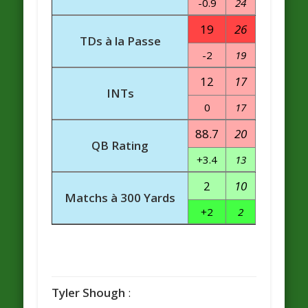
-0.9
24
19
26
TDs à la Passe
-2
19
12
17
INTs
0
17
88.7
20
QB Rating
+3.4
13
2
10
Matchs à 300 Yards
+2
2
Tyler Shough
: