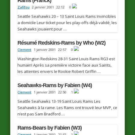
Rams (Franck)
Zafifou
2 janvier 2001
22:12
0
Seattle Seahawks 20 – 13 Saint Louis Rams Invincibles
a domicile Leur ticket pour les play-offs déjà validé, les
Seahawks jouaient pour …
Résumé Redskins-Rams by Who (W2)
Clement
1 janvier 2001
22:57
0
Washington Redskins 28-31 Saint Louis Rams RG3 est
humain! Après sa première victoire face aux Saints,
les attentes envers le Rookie Robert Griffin …
Seahawks-Rams by Fabien (W4)
Clement
1 janvier 2001
22:50
1
Seattle Seahawks 13-19 Saint Louis Rams Les
Seahawks à la rame. Les Rams ont trouvé leur MVP, ce
n’est pas Sam Bradford …
Rams-Bears by Fabien (W3)
Clement
1 janvier 2001
21:42
1