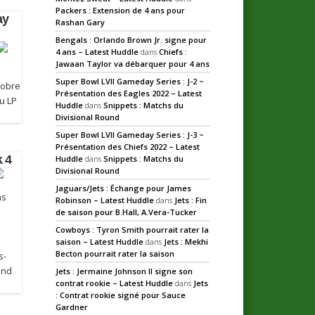
Packers : Extension de 4 ans pour
ay
Rashan Gary
Bengals : Orlando Brown Jr. signe pour
4 ans – Latest Huddle
dans
Chiefs :
Jawaan Taylor va débarquer pour 4 ans
Super Bowl LVII Gameday Series : J-2 ~
tobre
Présentation des Eagles 2022 – Latest
u LP
Huddle
dans
Snippets : Matchs du
Divisional Round
Super Bowl LVII Gameday Series : J-3 ~
Présentation des Chiefs 2022 – Latest
 4
Huddle
dans
Snippets : Matchs du
Divisional Round
Jaguars/Jets : Échange pour James
ns
Robinson – Latest Huddle
dans
Jets : Fin
de saison pour B.Hall, A.Vera-Tucker
Cowboys : Tyron Smith pourrait rater la
saison – Latest Huddle
dans
Jets : Mekhi
Becton pourrait rater la saison
s-
and
Jets : Jermaine Johnson II signe son
contrat rookie – Latest Huddle
dans
Jets
: Contrat rookie signé pour Sauce
Gardner