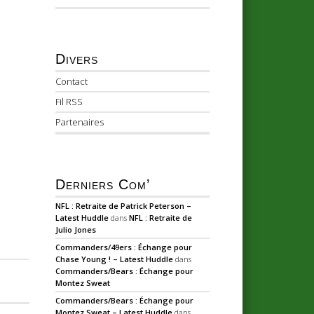
Divers
Contact
Fil RSS
Partenaires
Derniers Com’
NFL : Retraite de Patrick Peterson –
Latest Huddle
dans
NFL : Retraite de
Julio Jones
Commanders/49ers : Échange pour
Chase Young ! – Latest Huddle
dans
Commanders/Bears : Échange pour
Montez Sweat
Commanders/Bears : Échange pour
Montez Sweat – Latest Huddle
dans