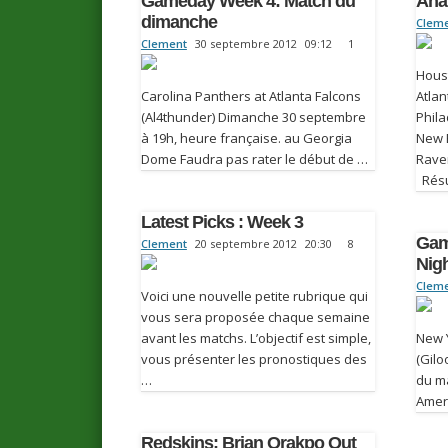
Gameday Week 4: Match du
Ana
dimanche
Clem
Clement
30 septembre 2012
09:12
1
Hous
Carolina Panthers at Atlanta Falcons
Atla
(Al4thunder) Dimanche 30 septembre
Phila
à 19h, heure française. au Georgia
New 
Dome Faudra pas rater le début de …
Rave
Rés
Latest Picks : Week 3
Gam
Clement
20 septembre 2012
20:30
8
Nigh
Clem
Voici une nouvelle petite rubrique qui
vous sera proposée chaque semaine
avant les matchs. L’objectif est simple,
New 
vous présenter les pronostiques des
(Gil
…
du ma
Amer
Redskins: Brian Orakpo Out