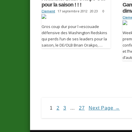
pour la saison ! ! !
Gam
dim
Clement
17 septembre 2012
20:23
0
Clem
Gros coup dur pour l »escouade
défensive des Washington Redskins
Week
qui perds l’un de ses leaders pour la
premi
saison, le DE/OLB Brian Orakpo, …
confi
et l
d’aut
1
2
3
…
27
Next Page
→