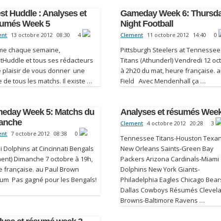
st Huddle : Analyses et
Gameday Week 6: Thursd
umés Week 5
Night Football
ent
13 octobre 2012
08:30
4
Clement
11 octobre 2012
14:40
0
e chaque semaine,
Pittsburgh Steelers at Tennessee
stHuddle et tous ses rédacteurs
Titans (Athunderl) Vendredi 12 oc
e plaisir de vous donner une
à 2h20 du mat, heure française. a
 de tous les matchs. Il existe …
Field Avec Mendenhall ça …
eday Week 5: Matchs du
Analyses et résumés Week
anche
Clement
4 octobre 2012
20:28
3
ent
7 octobre 2012
08:38
0
Tennessee Titans-Houston Texa
 Dolphins at Cincinnati Bengals
New Orleans Saints-Green Bay
ent) Dimanche 7 octobre à 19h,
Packers Arizona Cardinals-Miami
e française. au Paul Brown
Dolphins New York Giants-
ium Pas gagné pour les Bengals!
Philadelphia Eagles Chicago Bear
Dallas Cowboys Résumés Clevel
Browns-Baltimore Ravens …