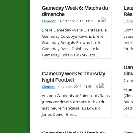
Gameday Week 6: Matchs du
Late
dimanche
Rés
Clement
14 octobre 2012
13:01
0
Clem
Lire le Gameday 49ers-Giants Lire le
Comm
Gameday Cowboys-Ravens Lire le
Late
Gameday Bengals-Browns Lire le
ont l
Gameday Rams-Dolphins Lire le
étude
Gameday Colts-New York Jets …
Gam
Gameday week 5: Thursday
dim
Night Football
Clem
Clement
4 octobre 2012
11:58
0
Miami
Arizona Cardinals at Saint Louis Rams
(Clém
(Fitzii) Vendredi 5 octobre à 2h20 du
heur
mat, heure française. au Edward
Stad
Jones Dome Bien …
…