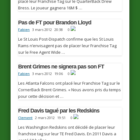
placé leur Franchise Tag sur le QuarterBack Drew
Bress. Le joueur gagnera 16M $ …
Pas de FT pour Brandon Lloyd
Fabien
3 mars 2012
20:38
0
Le St Louis Post-Dispatch confirme que les St Louis
Rams n’envisagent pas de placer leur Franchise Tag
sur le Free Agent Wide …
Brent Grimes ne signera pas son FT
Fabien
3 mars 2012
19:06
0
Les Atlanta Falcons ont placé leur Franchise Tag sur le
CornerBack Brent Grimes. « Nous avons pris du temps
pour cette décision et …
Fred Davis tagué par les Redskins
Clement
2 mars 2012
19:51
0
Les Washington Redskins ont décidé de placer leur
franchise tag sur leur TE Fred Davis. En 2011 Davis a