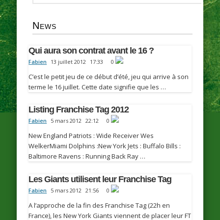
News
Qui aura son contrat avant le 16 ?
Fabien
13 juillet 2012
17:33
0
C’est le petit jeu de ce début d’été, jeu qui arrive à son
terme le 16 juillet. Cette date signifie que les …
Listing Franchise Tag 2012
Fabien
5 mars 2012
22:12
0
New England Patriots : Wide Receiver Wes
WelkerMiami Dolphins :New York Jets : Buffalo Bills :
Baltimore Ravens : Running Back Ray …
Les Giants utilisent leur Franchise Tag
Fabien
5 mars 2012
21:56
0
A l’approche de la fin des Franchise Tag (22h en
France), les New York Giants viennent de placer leur FT