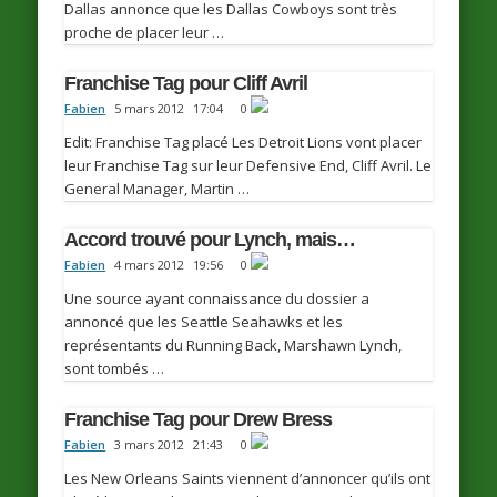
Dallas annonce que les Dallas Cowboys sont très
proche de placer leur …
Franchise Tag pour Cliff Avril
Fabien
5 mars 2012
17:04
0
Edit: Franchise Tag placé Les Detroit Lions vont placer
leur Franchise Tag sur leur Defensive End, Cliff Avril. Le
General Manager, Martin …
Accord trouvé pour Lynch, mais…
Fabien
4 mars 2012
19:56
0
Une source ayant connaissance du dossier a
annoncé que les Seattle Seahawks et les
représentants du Running Back, Marshawn Lynch,
sont tombés …
Franchise Tag pour Drew Bress
Fabien
3 mars 2012
21:43
0
Les New Orleans Saints viennent d’annoncer qu’ils ont