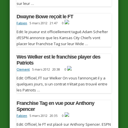
sur leur …
Dwayne Bowe reçoit le FT
Fabien
5 mars 2012
21:47
0
Edit: le joueur est officiellement tagué.Adam Schefter
d’ESPN annonce que les Kansas City Chiefs vont
placer leur Franchise Tag sur leur Wide …
Wes Welker est le franchise player des
Patriots
Clement
5 mars 2012
20:38
0
Edit: Officiel, FT sur Welker On vous l’annonçait il y a
quelques jours, si un contrat n’était pas trouvé entre
les Patriots …
Franchise Tag en vue pour Anthony
Spencer
Fabien
5 mars 2012
20:35
0
Edit: Officiel, le FT est placé sur Anthony Spencer. ESPN