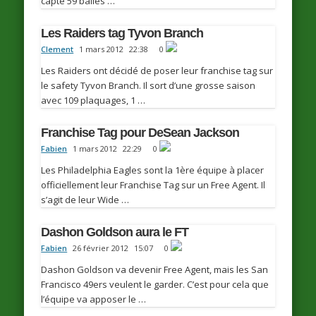
capté 59 balles …
Les Raiders tag Tyvon Branch
Clement
1 mars 2012
22:38
0
Les Raiders ont décidé de poser leur franchise tag sur
le safety Tyvon Branch. Il sort d’une grosse saison
avec 109 plaquages, 1 …
Franchise Tag pour DeSean Jackson
Fabien
1 mars 2012
22:29
0
Les Philadelphia Eagles sont la 1ère équipe à placer
officiellement leur Franchise Tag sur un Free Agent. Il
s’agit de leur Wide …
Dashon Goldson aura le FT
Fabien
26 février 2012
15:07
0
Dashon Goldson va devenir Free Agent, mais les San
Francisco 49ers veulent le garder. C’est pour cela que
l’équipe va apposer le …