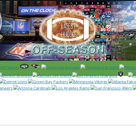
 US)
IER / CLASSEMENT
NFL
DRAFT/COMBINE
ENCYCLOPÉDIE