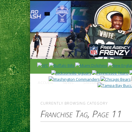
News en français sur la NFL et le Football Américain (Foot
ACCUEIL
NEWS
SAISON 2025
CALENDR
CURRENTLY BROWSING CATEGORY
Franchise Tag, Page 11