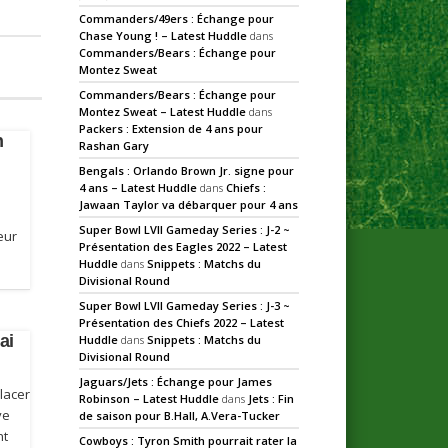
Commanders/49ers : Échange pour
Chase Young ! – Latest Huddle
dans
Commanders/Bears : Échange pour
Montez Sweat
Commanders/Bears : Échange pour
Montez Sweat – Latest Huddle
dans
Packers : Extension de 4 ans pour
n
Rashan Gary
Bengals : Orlando Brown Jr. signe pour
4 ans – Latest Huddle
dans
Chiefs :
Jawaan Taylor va débarquer pour 4 ans
Super Bowl LVII Gameday Series : J-2 ~
eur
Présentation des Eagles 2022 – Latest
Huddle
dans
Snippets : Matchs du
Divisional Round
Super Bowl LVII Gameday Series : J-3 ~
Présentation des Chiefs 2022 – Latest
ai
Huddle
dans
Snippets : Matchs du
Divisional Round
Jaguars/Jets : Échange pour James
lacer
Robinson – Latest Huddle
dans
Jets : Fin
ve
de saison pour B.Hall, A.Vera-Tucker
nt
Cowboys : Tyron Smith pourrait rater la