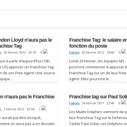
ndon Lloyd n’aura pas le
Franchise Tag: le salaire e
nchise Tag
fonction du poste
n
20 février 2012
20:19
0
Fabien
20 février 2012
14:00
4
ut à partir d’aujourd’hui (16h,
Lundi 20 Fevrier, les équipes NFL
e US) apposer un Franchise Tag
pourront commencer à apposer l
un de ses Free Agent. Une source
Franchise Tag sur un de leur Free
équipe …
Agent. Elles pourront le …
n n’aura pas le Franchise
Franchise tag sur Paul Soli
Fabien
24 février 2011
22:49
0
n
1 février 2012
22:54
1
Les Miami Dolphins viennent de p
e aurait put être évoqué,
leur Franchise Tag sur le Defensi
ement on aura pas à en discuter.
Tackle Paul Soliai. Les Dolphins o