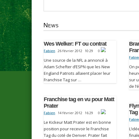
News
Wes Welker: FT ou contrat
Bra
Fra
Fabien
26 février 2012
10:29
0
Fabie
Une source de la NFL a annoncé à
Adam Schefter d’ESPN que les New
On pe
England Patriots allaient placer leur
heur
Franchise Tag sur …
sur 
de l’
Franchise tag en vu pour Matt
Prater
Flyn
Tag
Fabien
14 février 2012
16:29
0
Fabie
Le Kickeur Matt Prater est en bonne
position pour recevoir le Franchise
L’idé
Tag du coté de Denver. Prater fait
final