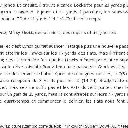
r Jones. Et ensuite, il trouve
Ricardo Lockette
pour 23 yards pl
ngton
. Et avec 6″ à jouer et 11 yards à parcourir, les Seahaw
pour un TD de 11 yards (14-14). C’est la mi-temps.
itz
,
Missy Eliott
, des palmiers, des requins et un gros lion.
e, et c’est Lynch qui fait avancer l’attaque puis une nouvelle pas
 atterrir les Hawks sur les 17 yards des Pats, mais il n’iront 
ka;
c’est la première fois que les Hawks mènent pendant ce Sup
sur le drive suivant : Brady tente une passe sur Gronkowski sa
et ce dernier vole le ballon. Après deux longues courses, le QB 
eule réception de 3 yards pour le TD (14-24). Brady tente 
er, mais cela ne suffit pas et les Pats doivent punter. Chez l
r un gain de 25 yards, mais ils sont arrêtés sur leurs 47 yards 
3e quart-temps et commencer le dernier, les Pats nous font 