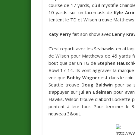
course de 17 yards, où il mystifie Chandle
10 yards sur un facemask de
Kyle Arri
tentent le TD et Wilson trouve Matthews 
Katy Perry
fait son show avec
Lenny Krav
C’est reparti avec les Seahawks en attaqu
de Wilson pour Matthews de 45 yards fait
bout que par un FG de
Stephen Hausch
Bowl 17-14. Ils vont aggraver la marque 
voir que
Bobby Wagner
est dans le coin 
Seattle trouve
Doug Baldwin
pour sa s
s’appuyer sur
Julian Edelman
pour avanc
Hawks, Wilson trouve d’abord Lockette pou
puntent à leur tour. Pour terminer le 
nouveau 3&out.