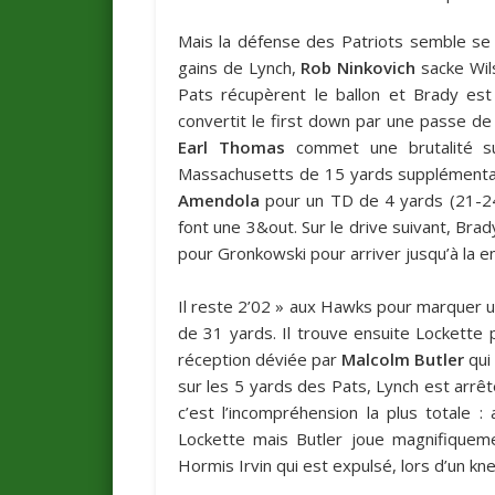
Mais la défense des Patriots semble se 
gains de Lynch,
Rob Ninkovich
sacke Wil
Pats récupèrent le ballon et Brady es
convertit le first down par une passe de
Earl Thomas
commet une brutalité sur
Massachusetts de 15 yards supplémentai
Amendola
pour un TD de 4 yards (21-24
font une 3&out. Sur le drive suivant, Bra
pour Gronkowski pour arriver jusqu’à la 
Il reste 2’02 » aux Hawks pour marquer u
de 31 yards. Il trouve ensuite Lockette
réception déviée par
Malcolm Butler
qui
sur les 5 yards des Pats, Lynch est arrêt
c’est l’incompréhension la plus totale :
Lockette mais Butler joue magnifiqueme
Hormis Irvin qui est expulsé, lors d’un kn