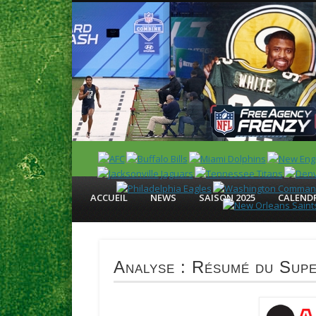
News en français sur la NFL et le Football Américain (Foot
ACCUEIL
NEWS
SAISON 2025
CALENDR
Analyse : Résumé du Sup