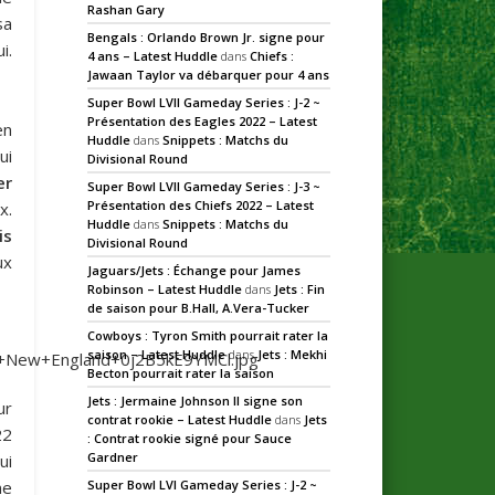
Rashan Gary
sa
Bengals : Orlando Brown Jr. signe pour
i.
4 ans – Latest Huddle
dans
Chiefs :
Jawaan Taylor va débarquer pour 4 ans
Super Bowl LVII Gameday Series : J-2 ~
Présentation des Eagles 2022 – Latest
n
Huddle
dans
Snippets : Matchs du
ui
Divisional Round
er
Super Bowl LVII Gameday Series : J-3 ~
Présentation des Chiefs 2022 – Latest
x.
Huddle
dans
Snippets : Matchs du
is
Divisional Round
ux
Jaguars/Jets : Échange pour James
Robinson – Latest Huddle
dans
Jets : Fin
de saison pour B.Hall, A.Vera-Tucker
Cowboys : Tyron Smith pourrait rater la
saison – Latest Huddle
dans
Jets : Mekhi
Becton pourrait rater la saison
Jets : Jermaine Johnson II signe son
ur
contrat rookie – Latest Huddle
dans
Jets
22
: Contrat rookie signé pour Sauce
Gardner
ui
ne
Super Bowl LVI Gameday Series : J-2 ~