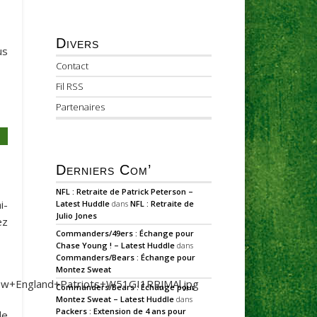
Divers
us
Contact
Fil RSS
Partenaires
Derniers Com’
NFL : Retraite de Patrick Peterson –
i-
Latest Huddle
dans
NFL : Retraite de
Julio Jones
ez
Commanders/49ers : Échange pour
Chase Young ! – Latest Huddle
dans
Commanders/Bears : Échange pour
Montez Sweat
Commanders/Bears : Échange pour
Montez Sweat – Latest Huddle
dans
Packers : Extension de 4 ans pour
le