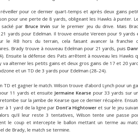
réveiller pour ce dernier quart-temps et après deux gains peti
son pour une perte de 8 yards, obligeant les Hawks à punter. L
t sacké par
Bruce Irvin
sur le premier jeu du drive. Mais Bra
 21 yards pour Edelman. Il trouve ensuite Vereen pour 9 yards 
 le RB hors du terrain, cela faisant avancer la franchie 
res. Brady trouve à nouveau Edelman pour 21 yards, puis
Dan
). Ensuite la défense des Pats arrêtent à nouveau les Hawks q
dy va alterner les petits gains et deux gros gains de 17 et 20 yar
endzone et un TD de 3 yards pour Edelman (28-24).
n TD et gagner le match. Wilson trouve d’abord Lynch pour un ga
 pour 11 yards et ensuite
Jermaine Kearse
pour 33 yards sur u
 retombe sur la jambe de Kearse que ce dernier récupère. Ensuit
er à 1 yard de la ligne par
Dont’a Hightower
et sur le jeu suivan
 alors qu’il leur reste 3 tentatives, Wilson tente une passe po
nt le coup et intercepte le ballon mettant un terme au matc
eel de Brady, le match se termine.