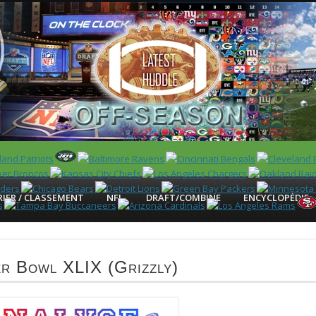
 US)
IER / CLASSEMENT
NFL
DRAFT/COMBINE
ENCYCLOPÉDIE
er Bowl XLIX (Grizzly)