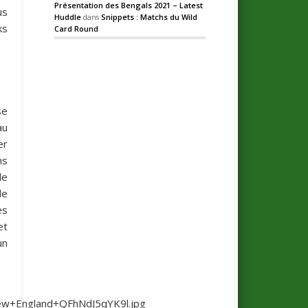
Présentation des Bengals 2021 – Latest
us
Huddle
dans
Snippets : Matchs du Wild
ks
Card Round
se
au
er
ns
de
de
es
et
un