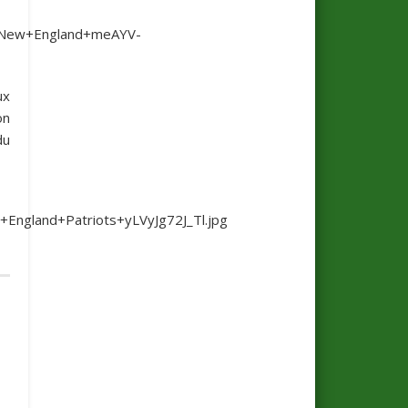
ux
on
du