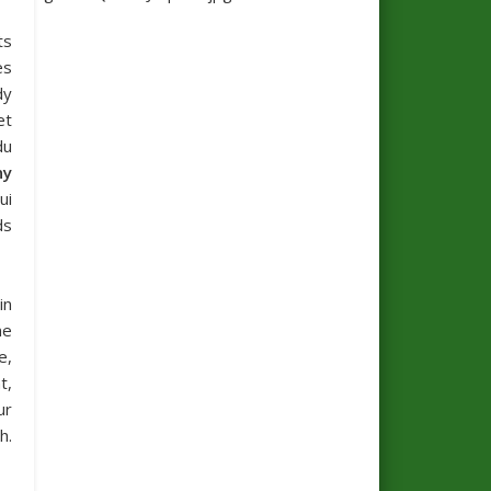
ts
es
dy
et
du
ny
ui
ds
in
ne
e,
t,
ur
h.