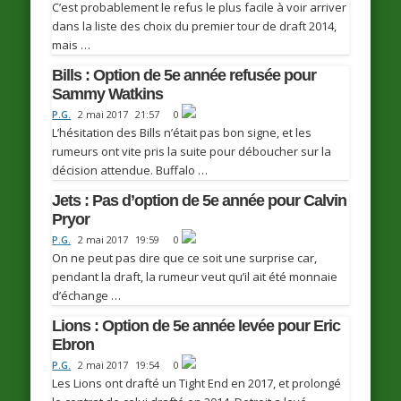
C’est probablement le refus le plus facile à voir arriver
dans la liste des choix du premier tour de draft 2014,
mais …
Bills : Option de 5e année refusée pour
Sammy Watkins
P.G.
2 mai 2017
21:57
0
L’hésitation des Bills n’était pas bon signe, et les
rumeurs ont vite pris la suite pour déboucher sur la
décision attendue. Buffalo …
Jets : Pas d’option de 5e année pour Calvin
Pryor
P.G.
2 mai 2017
19:59
0
On ne peut pas dire que ce soit une surprise car,
pendant la draft, la rumeur veut qu’il ait été monnaie
d’échange …
Lions : Option de 5e année levée pour Eric
Ebron
P.G.
2 mai 2017
19:54
0
Les Lions ont drafté un Tight End en 2017, et prolongé