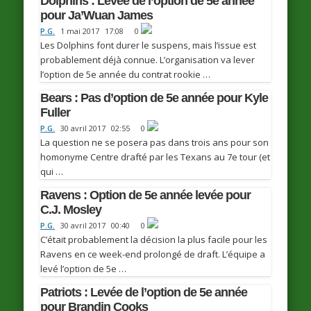
Dolphins : Levée de l’option de 5e année
pour Ja’Wuan James
P.G.
1 mai 2017
17:08
0
Les Dolphins font durer le suspens, mais l’issue est
probablement déjà connue. L’organisation va lever
l’option de 5e année du contrat rookie …
Bears : Pas d’option de 5e année pour Kyle
Fuller
P.G.
30 avril 2017
02:55
0
La question ne se posera pas dans trois ans pour son
homonyme Centre drafté par les Texans au 7e tour (et
qui …
Ravens : Option de 5e année levée pour
C.J. Mosley
P.G.
30 avril 2017
00:40
0
C’était probablement la décision la plus facile pour les
Ravens en ce week-end prolongé de draft. L’équipe a
levé l’option de 5e …
Patriots : Levée de l’option de 5e année
pour Brandin Cooks