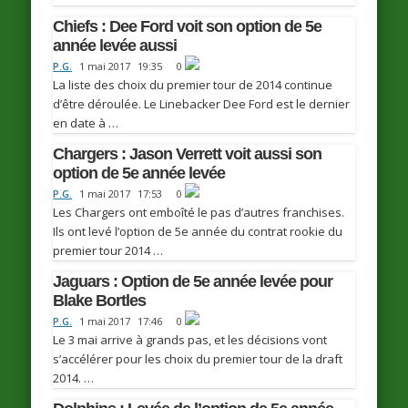
Chiefs : Dee Ford voit son option de 5e
année levée aussi
P.G.
1 mai 2017
19:35
0
La liste des choix du premier tour de 2014 continue
d’être déroulée. Le Linebacker Dee Ford est le dernier
en date à …
Chargers : Jason Verrett voit aussi son
option de 5e année levée
P.G.
1 mai 2017
17:53
0
Les Chargers ont emboîté le pas d’autres franchises.
Ils ont levé l’option de 5e année du contrat rookie du
premier tour 2014 …
Jaguars : Option de 5e année levée pour
Blake Bortles
P.G.
1 mai 2017
17:46
0
Le 3 mai arrive à grands pas, et les décisions vont
s’accélérer pour les choix du premier tour de la draft
2014. …