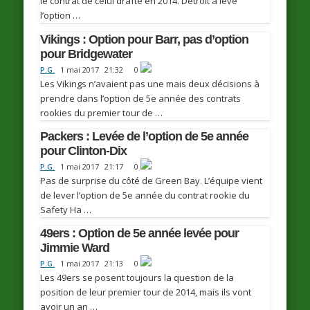
le contrat de celui drafté en 2014. Detroit a levé
l’option …
Vikings : Option pour Barr, pas d’option
pour Bridgewater
P.G.
1 mai 2017
21:32
0
Les Vikings n’avaient pas une mais deux décisions à
prendre dans l’option de 5e année des contrats
rookies du premier tour de …
Packers : Levée de l’option de 5e année
pour Clinton-Dix
P.G.
1 mai 2017
21:17
0
Pas de surprise du côté de Green Bay. L’équipe vient
de lever l’option de 5e année du contrat rookie du
Safety Ha …
49ers : Option de 5e année levée pour
Jimmie Ward
P.G.
1 mai 2017
21:13
0
Les 49ers se posent toujours la question de la
position de leur premier tour de 2014, mais ils vont
avoir un an …