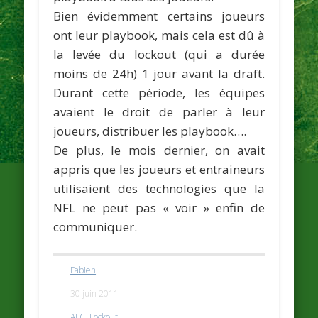
Bien évidemment certains joueurs
ont leur playbook, mais cela est dû à
la levée du lockout (qui a durée
moins de 24h) 1 jour avant la draft.
Durant cette période, les équipes
avaient le droit de parler à leur
joueurs, distribuer les playbook….
De plus, le mois dernier, on avait
appris que les joueurs et entraineurs
utilisaient des technologies que la
NFL ne peut pas « voir » enfin de
communiquer.
Fabien
30 juin 2011
AFC
,
Lockout