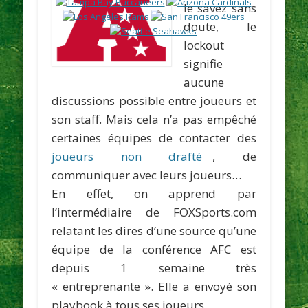
le savez sans
doute, le
lockout
signifie
aucune
discussions possible entre joueurs et
son staff. Mais cela n’a pas empêché
certaines équipes de contacter des
joueurs non drafté
, de
communiquer avec leurs joueurs…
En effet, on apprend par
l’intermédiaire de
FOXSports.com
relatant les dires d’une source qu’une
équipe de la conférence
AFC
est
depuis 1 semaine très
« entreprenante ». Elle a envoyé son
playbook à tous ses joueurs.