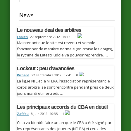
News
Le nouveau deal des arbitres
Fabien
27 septembre 2012
18:16
1
Maintenant que le site est revenu et semble
fonctionner de manière normale (on croise les doigts),
le rythme de LatestHuddle va pouvoir reprendre. …
Lockout : peu d’avancées
Richard
22 septembre 2012
07:41
0
La ligue NFL et la NFLRA, l’association représentant le
corps arbitral se sont rencontré pendant près de deux
jours mardi et mercredi. …
Les principaux accords du CBA en détail
Zafifou
8 juin 2012
10:35
1
Cela va bientôt faire un an que le CBA a été signé par
les représentants des joueurs (NFLPA) et ceux des