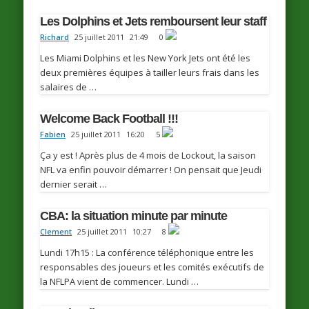
Les Dolphins et Jets remboursent leur staff
Richard
25 juillet 2011
21:49
0
Les Miami Dolphins et les New York Jets ont été les
deux premières équipes à tailler leurs frais dans les
salaires de …
Welcome Back Football !!!
Fabien
25 juillet 2011
16:20
5
Ça y est ! Après plus de 4 mois de Lockout, la saison
NFL va enfin pouvoir démarrer ! On pensait que Jeudi
dernier serait …
CBA: la situation minute par minute
Clement
25 juillet 2011
10:27
8
Lundi 17h15 : La conférence téléphonique entre les
responsables des joueurs et les comités exécutifs de
la NFLPA vient de commencer. Lundi …