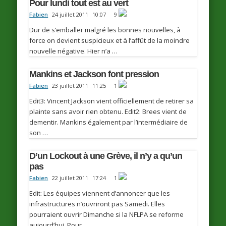
Pour lundi tout est au vert
Fabien
24 juillet 2011
10:07
9
Dur de s’emballer malgré les bonnes nouvelles, à
force on devient suspicieux et à l’affût de la moindre
nouvelle négative. Hier n’a …
Mankins et Jackson font pression
Fabien
23 juillet 2011
11:25
1
Edit3: Vincent Jackson vient officiellement de retirer sa
plainte sans avoir rien obtenu. Edit2: Brees vient de
dementir. Mankins également par l’intermédiaire de
son …
D’un Lockout à une Grève, il n’y a qu’un
pas
Fabien
22 juillet 2011
17:24
1
Edit: Les équipes viennent d’annoncer que les
infrastructures n’ouvriront pas Samedi. Elles
pourraient ouvrir Dimanche si la NFLPA se reforme
aujourd’hui. Pour …