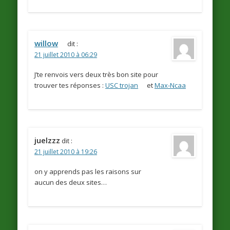
willow
dit :
21 juillet 2010 à 06:29
J’te renvois vers deux très bon site pour
trouver tes réponses :
USC trojan
et
Max-Ncaa
juelzzz
dit :
21 juillet 2010 à 19:26
on y apprends pas les raisons sur
aucun des deux sites…