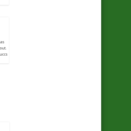
las
out.
Buccs