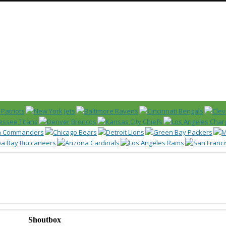
Huddle
 US)
IER / CLASSEMENT
NFL
DRAFT/COMBINE
ENCYCLOPÉDIE