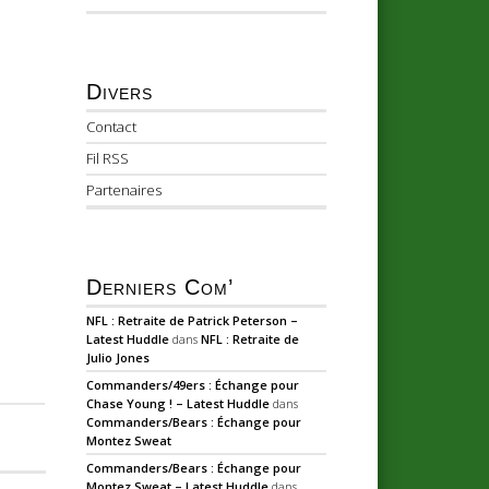
Divers
Contact
Fil RSS
Partenaires
Derniers Com’
NFL : Retraite de Patrick Peterson –
Latest Huddle
dans
NFL : Retraite de
Julio Jones
Commanders/49ers : Échange pour
Chase Young ! – Latest Huddle
dans
Commanders/Bears : Échange pour
Montez Sweat
Commanders/Bears : Échange pour
Montez Sweat – Latest Huddle
dans