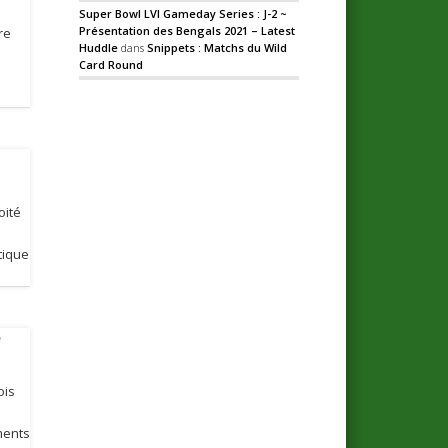
Super Bowl LVI Gameday Series : J-2 ~
Présentation des Bengals 2021 – Latest
re
Huddle
dans
Snippets : Matchs du Wild
e
Card Round
oité
tique
e
ois
ments