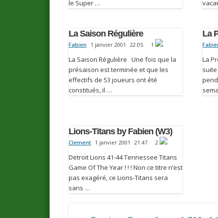
le Super …
vaca
La Saison Régulière
La 
Fabien
1 janvier 2001
22:05
1
Fabie
La Saison Régulière Une fois que la
La P
présaison est terminée et que les
suite
effectifs de 53 joueurs ont été
penda
constitués, il …
sema
Lions-Titans by Fabien (W3)
Clement
1 janvier 2001
21:47
2
Detroit Lions 41-44 Tennessee Titans
Game Of The Year ! ! ! Non ce titre n’est
pas exagéré, ce Lions-Titans sera
sans …