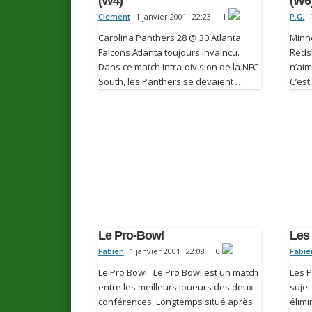
(W4)
(W6
Clement
1 janvier 2001
22:23
1
P.G.
Carolina Panthers 28 @ 30 Atlanta
Minn
Falcons Atlanta toujours invaincu.
Reds
Dans ce match intra-division de la NFC
n’aim
South, les Panthers se devaient …
C’est
Le Pro-Bowl
Les 
Fabien
1 janvier 2001
22:08
0
Fabie
Le Pro Bowl Le Pro Bowl est un match
Les P
entre les meilleurs joueurs des deux
sujet
conférences. Longtemps situé après
élimi