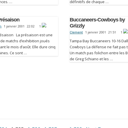
nces. …
définitifs de chaque …
Présaison
Buccaneers-Cowboys by
Grizzly
n
1 janvier 2001
22:02
1
Clement
1 janvier 2001
21:51
1
résaison La présaison est une
 de matchs d’exhibition joués
Tampa Bay Buccaneers 10-16 Dal
nt le mois d’août. Elle dure cinq
Cowboys La défense ne fait pas t
ines. Ce sont …
Un match pas folichon entre les 
de Greg Schiano et les …