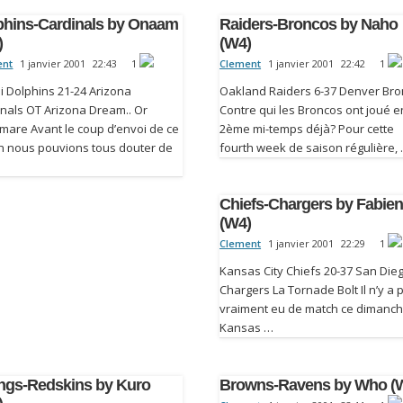
phins-Cardinals by Onaam
Raiders-Broncos by Naho
)
(W4)
ent
1 janvier 2001
22:43
1
Clement
1 janvier 2001
22:42
1
i Dolphins 21-24 Arizona
Oakland Raiders 6-37 Denver Br
inals OT Arizona Dream.. Or
Contre qui les Broncos ont joué e
mare Avant le coup d’envoi de ce
2ème mi-temps déjà? Pour cette
h nous pouvions tous douter de
fourth week de saison régulière,
Chiefs-Chargers by Fabie
(W4)
Clement
1 janvier 2001
22:29
1
Kansas City Chiefs 20-37 San Die
Chargers La Tornade Bolt Il n’y a 
vraiment eu de match ce dimanch
Kansas …
ings-Redskins by Kuro
Browns-Ravens by Who (