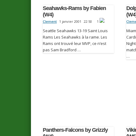
Seahawks-Rams by Fabien
Dol
(W4)
(W4
Clement
1 janvier 2001
22:50
1
Clem
Seattle Seahawks 13-19 Saint Louis
Miam
Rams Les Seahawks à la rame. Les
Card
Rams ont trouvé leur MVP, ce n’est
Night
pas Sam Bradford …
matc
…
Panthers-Falcons by Grizzly
Vik