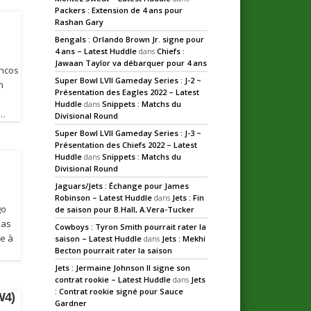
Packers : Extension de 4 ans pour
Rashan Gary
Bengals : Orlando Brown Jr. signe pour
4 ans – Latest Huddle
dans
Chiefs :
Jawaan Taylor va débarquer pour 4 ans
oncos
Super Bowl LVII Gameday Series : J-2 ~
n
Présentation des Eagles 2022 – Latest
Huddle
dans
Snippets : Matchs du
 …
Divisional Round
Super Bowl LVII Gameday Series : J-3 ~
Présentation des Chiefs 2022 – Latest
n
Huddle
dans
Snippets : Matchs du
Divisional Round
Jaguars/Jets : Échange pour James
Robinson – Latest Huddle
dans
Jets : Fin
go
de saison pour B.Hall, A.Vera-Tucker
pas
Cowboys : Tyron Smith pourrait rater la
e à
saison – Latest Huddle
dans
Jets : Mekhi
Becton pourrait rater la saison
Jets : Jermaine Johnson II signe son
contrat rookie – Latest Huddle
dans
Jets
: Contrat rookie signé pour Sauce
W4)
Gardner