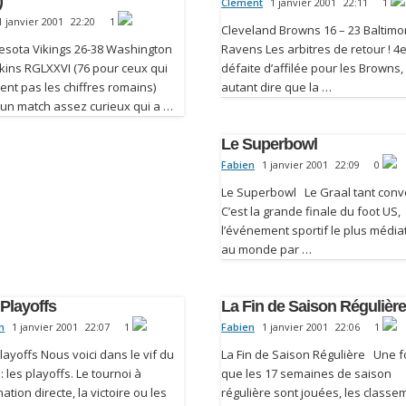
)
Clement
1 janvier 2001
22:11
1
1 janvier 2001
22:20
1
Cleveland Browns 16 – 23 Baltimo
esota Vikings 26-38 Washington
Ravens Les arbitres de retour ! 4
kins RGLXXVI (76 pour ceux qui
défaite d’affilée pour les Browns,
ent pas les chiffres romains)
autant dire que la …
 un match assez curieux qui a …
Le Superbowl
Fabien
1 janvier 2001
22:09
0
Le Superbowl Le Graal tant conv
C’est la grande finale du foot US,
l’événement sportif le plus média
au monde par …
Playoffs
La Fin de Saison Régulièr
n
1 janvier 2001
22:07
1
Fabien
1 janvier 2001
22:06
1
layoffs Nous voici dans le vif du
La Fin de Saison Régulière Une f
 : les playoffs. Le tournoi à
que les 17 semaines de saison
nation directe, la victoire ou les
régulière sont jouées, les classe