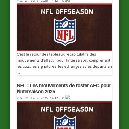
P.G.
21 février 2025
14:12
0
C’est le retour des tableaux récapitulatifs des
mouvements d’effectif pour l’intersaison, comprenant
les cuts, les signatures, les échanges et les départs en
…
NFL : Les mouvements de roster AFC pour
l’intersaison 2025
P.G.
21 février 2025
14:12
0