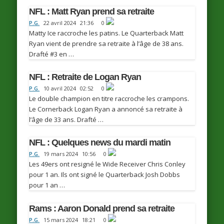
NFL : Matt Ryan prend sa retraite
P.G.
22 avril 2024
21:36
0
Matty Ice raccroche les patins. Le Quarterback Matt
Ryan vient de prendre sa retraite à l’âge de 38 ans.
Drafté #3 en …
NFL : Retraite de Logan Ryan
P.G.
10 avril 2024
02:52
0
Le double champion en titre raccroche les crampons.
Le Cornerback Logan Ryan a annoncé sa retraite à
l’âge de 33 ans. Drafté …
NFL : Quelques news du mardi matin
P.G.
19 mars 2024
10:56
0
Les 49ers ont resigné le Wide Receiver Chris Conley
pour 1 an. Ils ont signé le Quarterback Josh Dobbs
pour 1 an …
Rams : Aaron Donald prend sa retraite
P.G.
15 mars 2024
18:21
0