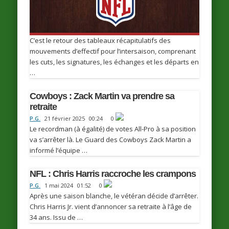
C’est le retour des tableaux récapitulatifs des
mouvements d’effectif pour l’intersaison, comprenant
les cuts, les signatures, les échanges et les départs en
…
Cowboys : Zack Martin va prendre sa
retraite
P.G.
21 février 2025
00:24
0
Le recordman (à égalité) de votes All-Pro à sa position
va s’arrêter là. Le Guard des Cowboys Zack Martin a
informé l’équipe …
NFL : Chris Harris raccroche les crampons
P.G.
1 mai 2024
01:52
0
Après une saison blanche, le vétéran décide d’arrêter.
Chris Harris Jr. vient d’annoncer sa retraite à l’âge de
34 ans. Issu de …