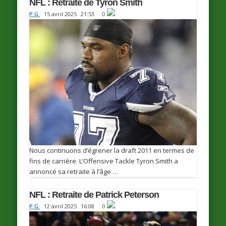
NFL : Retraite de Tyron Smith
P.G.
15 avril 2025
21:53
0
Nous continuons d’égrener la draft 2011 en termes de
fins de carrière. L’Offensive Tackle Tyron Smith a
annoncé sa retraite à l’âge …
NFL : Retraite de Patrick Peterson
P.G.
12 avril 2025
16:08
0