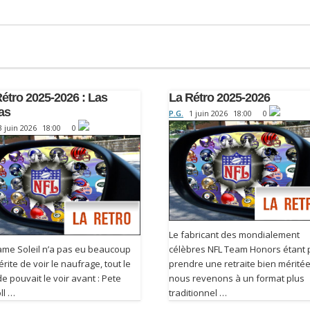
étro 2025-2026 : Las
La Rétro 2025-2026
as
P.G.
1 juin 2026
18:00
0
3 juin 2026
18:00
0
Le fabricant des mondialement
me Soleil n’a pas eu beaucoup
célèbres NFL Team Honors étant p
rite de voir le naufrage, tout le
prendre une retraite bien méritée
 pouvait le voir avant : Pete
nous revenons à un format plus
ll …
traditionnel …