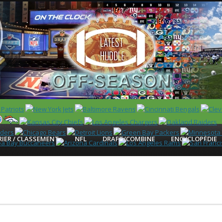
 US)
IER / CLASSEMENT
NFL
DRAFT/COMBINE
ENCYCLOPÉDIE