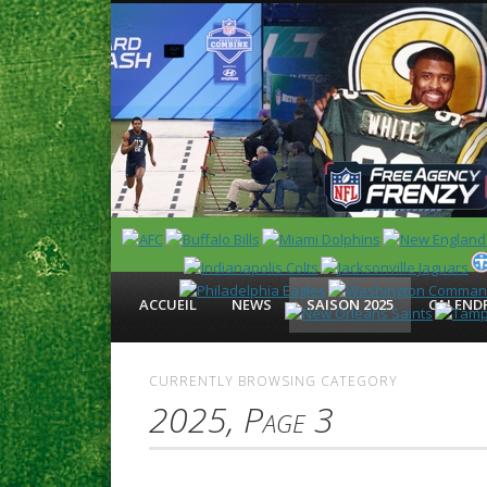
News en français sur la NFL et le Football Américain (Foot
ACCUEIL
NEWS
SAISON 2025
CALENDR
CURRENTLY BROWSING CATEGORY
2025, Page 3