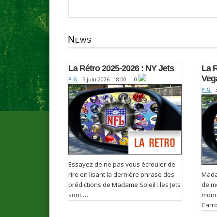
News
La Rétro 2025-2026 : NY Jets
La R
Veg
P.G.
5 juin 2026
18:00
0
P.G.
Essayez de ne pas vous écrouler de
rire en lisant la dernière phrase des
Mada
prédictions de Madame Soleil : les Jets
de mé
sont …
monde
Carro