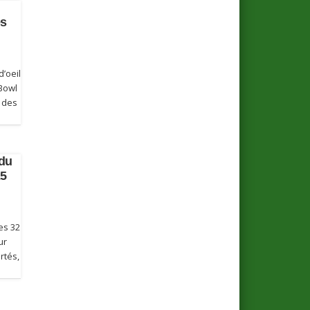
es
d’oeil
 Bowl
s des
 du
25
es 32
ur
rtés,