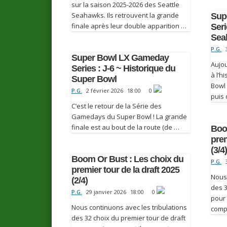
sur la saison 2025-2026 des Seattle
Seahawks. Ils retrouvent la grande
Sup
finale après leur double apparition …
Seri
Sea
P.G.
Super Bowl LX Gameday
Aujou
Series : J-6 ~ Historique du
à l’h
Super Bowl
Bowl 
P.G.
2 février 2026
18:00
0
puis 
C’est le retour de la Série des
Gamedays du Super Bowl ! La grande
finale est au bout de la route (de …
Boo
prem
(3/4
Boom Or Bust : Les choix du
P.G.
premier tour de la draft 2025
Nous 
(2/4)
des 3
P.G.
29 janvier 2026
18:00
0
pour 
Nous continuons avec les tribulations
compo
des 32 choix du premier tour de draft