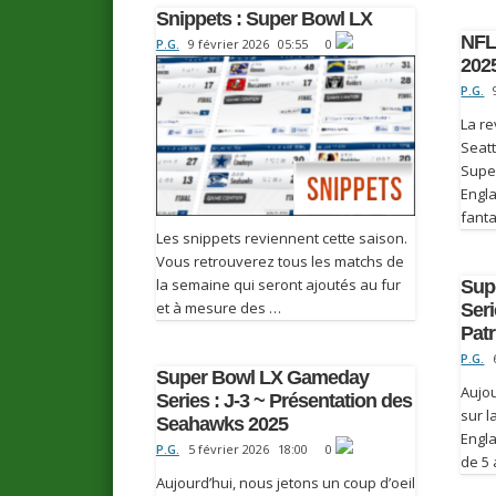
Snippets : Super Bowl LX
NFL
P.G.
9 février 2026
05:55
0
202
P.G.
La re
Seat
Supe
Engl
fant
Les snippets reviennent cette saison.
Vous retrouverez tous les matchs de
la semaine qui seront ajoutés au fur
Sup
et à mesure des …
Seri
Patr
P.G.
Super Bowl LX Gameday
Aujou
Series : J-3 ~ Présentation des
sur 
Seahawks 2025
Engl
P.G.
5 février 2026
18:00
0
de 5 
Aujourd’hui, nous jetons un coup d’oeil