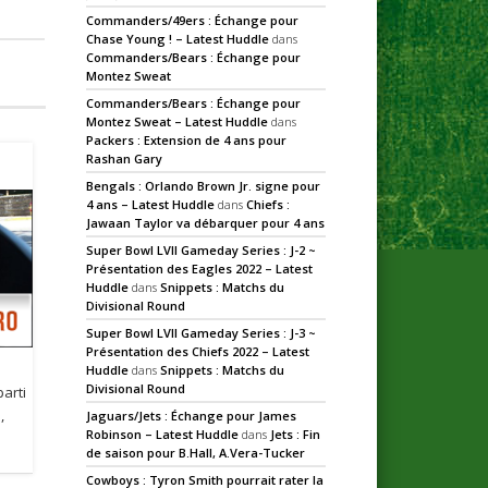
Commanders/49ers : Échange pour
Chase Young ! – Latest Huddle
dans
Commanders/Bears : Échange pour
Montez Sweat
Commanders/Bears : Échange pour
Montez Sweat – Latest Huddle
dans
Packers : Extension de 4 ans pour
Rashan Gary
Bengals : Orlando Brown Jr. signe pour
4 ans – Latest Huddle
dans
Chiefs :
Jawaan Taylor va débarquer pour 4 ans
Super Bowl LVII Gameday Series : J-2 ~
Présentation des Eagles 2022 – Latest
Huddle
dans
Snippets : Matchs du
Divisional Round
Super Bowl LVII Gameday Series : J-3 ~
Présentation des Chiefs 2022 – Latest
Huddle
dans
Snippets : Matchs du
Divisional Round
arti
,
Jaguars/Jets : Échange pour James
Robinson – Latest Huddle
dans
Jets : Fin
de saison pour B.Hall, A.Vera-Tucker
Cowboys : Tyron Smith pourrait rater la