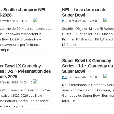
 : Seattle champion NFL
NFL : Liste des inactifs –
5-2026
Super Bowl
9 février 2026
04:44
0
P.G.
8 février 2026
23:28
0
vanche de 2014 est complète. Les
Seattle : QB Jalen Milroe FB Robbi
tle Seahawks remportent le
Ouzts TE Nick Kallerup OL Mason
r Bowl LX 29-13 contre New
Richman NT Brandon Pili LB Jared 
and avec une performance
LB Chazz …
astique …
Super Bowl LX Gameday
er Bowl LX Gameday
Series : J-1 ~ Gameday du
es : J-2 ~ Présentation des
Super Bowl
iots 2025
P.G.
7 février 2026
18:00
0
6 février 2026
18:00
0
Nous terminons le Gameday Seri
rd’hui, nous jetons un coup d’oeil
avec, comme son nom l’indique, l
la saison 2025-2026 des New
Gameday du Super Bowl. Bon ma
and Patriots. Après une absence
tous ! #1 …
ans en Playoffs …