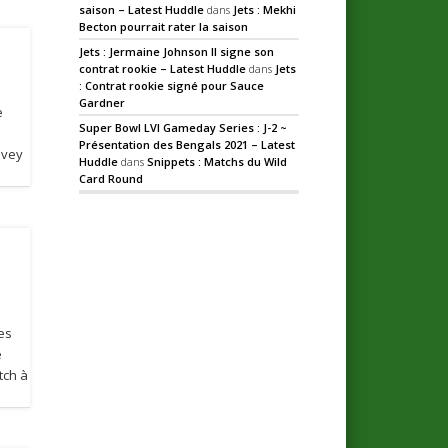
saison – Latest Huddle
dans
Jets : Mekhi
Becton pourrait rater la saison
Jets : Jermaine Johnson II signe son
contrat rookie – Latest Huddle
dans
Jets
: Contrat rookie signé pour Sauce
Gardner
e
Super Bowl LVI Gameday Series : J-2 ~
Présentation des Bengals 2021 – Latest
Ivey
Huddle
dans
Snippets : Matchs du Wild
Card Round
es
e
tch à