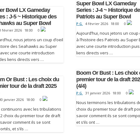
Super Bowl LX Gameday
er Bowl LX Gameday
Series : J-4 ~ Historique d
es : J-5 ~ Historique des
Patriots au Super Bowl
hawks au Super Bowl
P.G.
4 février 2026
18:00
0
3 février 2026
18:00
0
Aujourd’hui, nous jetons un coup 
rd’hui, nous jetons un coup d’oeil
à l’histoire des Patriots au Super
istoire des Seahawks au Super
avec une courte introduction pui
avec une courte introduction
liens directs vers …
des liens directs vers …
Boom Or Bust : Les choix
m Or Bust : Les choix du
premier tour de la draft 20
ier tour de la draft 2025
(4/4)
)
P.G.
31 janvier 2026
18:00
0
30 janvier 2026
18:00
0
Nous terminons les tribulations d
continuons avec les tribulations
choix du premier tour de draft po
2 choix du premier tour de draft
savoir comment ils se sont compo
savoir comment ils se sont
et s’ils ont …
rtés, et s’ils …