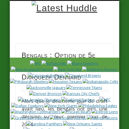
Latest
Huddle
Bengals : Option de 5e
année levée pour
Darqueze Dennard
Alors que le deuxième jour de draft
avait lieu, les Bengals ont pris une
décision sur leur premier tour de
2014.