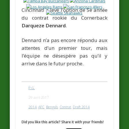
Cincinnati a levé l’option de 5e année
du contrat rookie du Cornerback
Darqueze Dennard
.
Dennard n’a pas encore répondu aux
attentes d’un premier tour, mais
l’équipe ne désespère pas qu’il y
arrive dans le futur proche.
P.G.
29 avril 2017
2014
,
AFC
,
Bengals
,
Contrat
,
Draft 2014
Did you like this article? Share it with your friends!