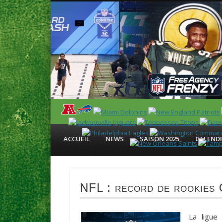
News en français sur la NFL et le Football Américain (Foot
ACCUEIL
NEWS
SAISON 2025
CALENDR
NFL : record de rookies 
La ligue