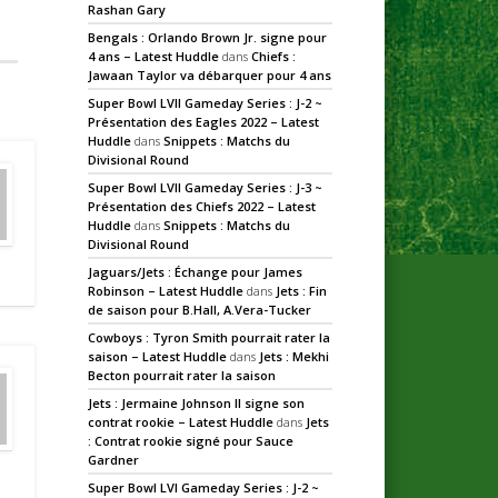
Rashan Gary
Bengals : Orlando Brown Jr. signe pour
4 ans – Latest Huddle
dans
Chiefs :
Jawaan Taylor va débarquer pour 4 ans
Super Bowl LVII Gameday Series : J-2 ~
Présentation des Eagles 2022 – Latest
Huddle
dans
Snippets : Matchs du
Divisional Round
Super Bowl LVII Gameday Series : J-3 ~
Présentation des Chiefs 2022 – Latest
Huddle
dans
Snippets : Matchs du
Divisional Round
Jaguars/Jets : Échange pour James
Robinson – Latest Huddle
dans
Jets : Fin
de saison pour B.Hall, A.Vera-Tucker
Cowboys : Tyron Smith pourrait rater la
saison – Latest Huddle
dans
Jets : Mekhi
Becton pourrait rater la saison
Jets : Jermaine Johnson II signe son
contrat rookie – Latest Huddle
dans
Jets
: Contrat rookie signé pour Sauce
Gardner
Super Bowl LVI Gameday Series : J-2 ~