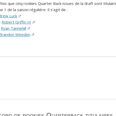
fois que cinq rookies Quarter Back issues de la draft sont titulair
 1 de la saison régulière. Il s’agit de :
drew Luck
:
Robert Griffin III
:
Ryan Tannehill
Brandon Weeden
ord de rookies Quarterback titulaires