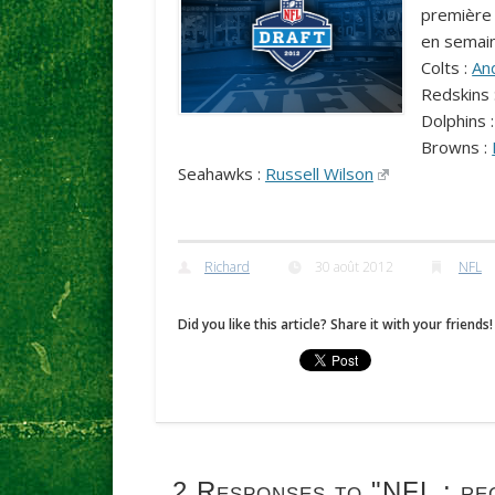
première 
en semaine
Colts :
An
Redskins 
Dolphins 
Browns :
Seahawks :
Russell Wilson
Richard
30 août 2012
NFL
Did you like this article? Share it with your friends!
2 Responses to
"NFL : rec