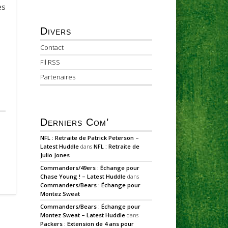
es
Divers
Contact
Fil RSS
Partenaires
Derniers Com’
NFL : Retraite de Patrick Peterson –
Latest Huddle
dans
NFL : Retraite de
Julio Jones
Commanders/49ers : Échange pour
Chase Young ! – Latest Huddle
dans
Commanders/Bears : Échange pour
Montez Sweat
Commanders/Bears : Échange pour
Montez Sweat – Latest Huddle
dans
Packers : Extension de 4 ans pour