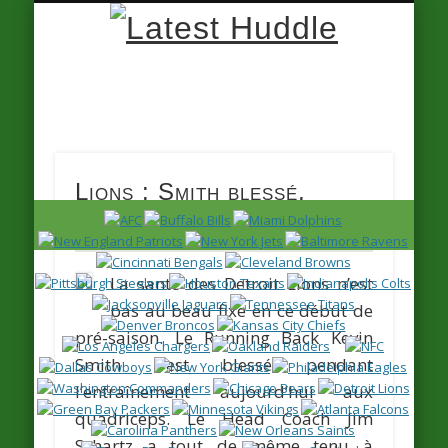
Latest
Huddle
Lions : Smith blessé,
Delmas sur le billard
La santé des Detroit Lions n’est
pas au beau fixe en ce début de
pré-saison. Le Running Back
Kevin
Smith
s’est blessé pendant
l’entraînement aujourd’hui aux
quadriceps. Le Head Coach Jim
Schartz a tout de même tenu à