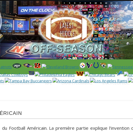
 US)
IER / CLASSEMENT
NFL
DRAFT/COMBINE
ENCYCLOPÉDIE
éricain
re du Football Américain. La première partie explique l’invention 