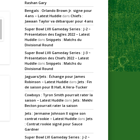
Rashan Gary
Bengals : Orlando Brown Jr. signe pour
4 ans – Latest Huddle
dans
Chiefs :
Jawaan Taylor va débarquer pour 4 ans
Super Bowl LVII Gameday Series : J-2 ~
Présentation des Eagles 2022 – Latest
Huddle
dans
Snippets : Matchs du
Divisional Round
Super Bowl LVII Gameday Series : J-3 ~
Présentation des Chiefs 2022 – Latest
Huddle
dans
Snippets : Matchs du
Divisional Round
Jaguars/Jets : Échange pour James
Robinson – Latest Huddle
dans
Jets : Fin
de saison pour B.Hall, A.Vera-Tucker
Cowboys : Tyron Smith pourrait rater la
saison – Latest Huddle
dans
Jets : Mekhi
Becton pourrait rater la saison
Jets : Jermaine Johnson II signe son
contrat rookie – Latest Huddle
dans
Jets
: Contrat rookie signé pour Sauce
Gardner
Super Bowl LVI Gameday Series : J-2 ~