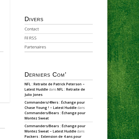
Divers
Contact
Fil RSS
Partenaires
Derniers Com’
NFL : Retraite de Patrick Peterson –
Latest Huddle
dans
NFL : Retraite de
Julio Jones
Commanders/49ers : Échange pour
Chase Young ! – Latest Huddle
dans
Commanders/Bears : Échange pour
Montez Sweat
Commanders/Bears : Échange pour
Montez Sweat – Latest Huddle
dans
Packers : Extension de 4 ans pour