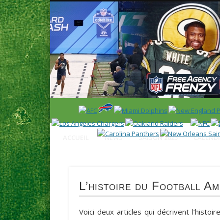
News en français sur la NFL et le Football Américain (Foot
ACCUEIL
NEWS
SAISON 2025
CALENDR
L’histoire du Football Am
Voici deux articles qui décrivent l’histoi