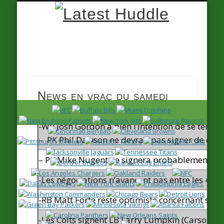
Latest
Huddle
News en vrac du samedi
-WR Josh Gordon a bien l’intention de se tenir
– PK Phil Dawson ne devrait pas signer de cont
– PK Mike Nugent ne signera probablement pa
-Les négociations n’avancent pas entre les 49e
-RB Matt Forte reste optimiste concernant son 
-Les Colts signent LB Larry Lumpkin (Carson-