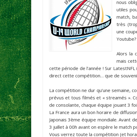
nous obli
utiles po
match, b
très (tro
une coupe
Youtube?
Alors la
mais cett
cette période de l’année ! Sur LatestNFL i
direct cette compétition… que de souvenir
La compétition ne dur qu’une semaine, c
prévus et tous filmés et « streamés ». 
de consolante, chaque équipe jouant 3 foi
La France aura un bon horaire de diffusio
Japonais 3ème équipe mondiale. Avant de 
3 juillet à 00h avant on espère le match 
Vous verrez toute la compétition (et hora