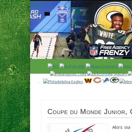
News en français sur la NFL et le Football Américain (Foot
ACCUEIL
NEWS
SAISON 2025
CALENDR
Coupe du Monde Junior, 
Alors oui