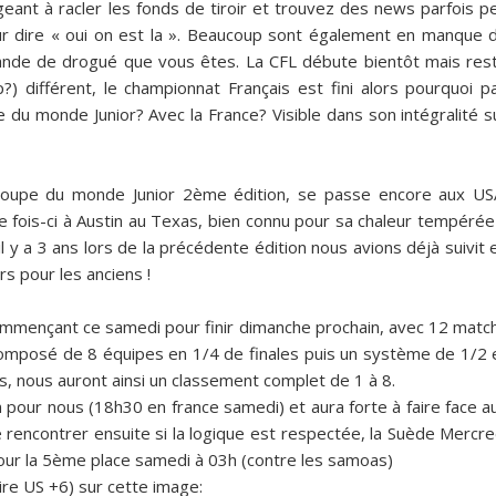
geant à racler les fonds de tiroir et trouvez des news parfois p
ur dire « oui on est la ». Beaucoup sont également en manque 
ande de drogué que vous êtes. La CFL débute bientôt mais res
p?) différent, le championnat Français est fini alors pourquoi p
 du monde Junior? Avec la France? Visible dans son intégralité s
 coupe du monde Junior 2ème édition, se passe encore aux US
e fois-ci à Austin au Texas, bien connu pour sa chaleur tempérée
l y a 3 ans lors de la précédente édition nous avions déjà suivit 
s pour les anciens !
ommençant ce samedi pour finir dimanche prochain, avec 12 matc
Composé de 8 équipes en 1/4 de finales puis un système de 1/2 
s, nous auront ainsi un classement complet de 1 à 8.
n pour nous (
18h30 en france samedi
) et aura forte à faire face a
rencontrer ensuite si la logique est respectée, la Suède Mercre
pour la 5ème place samedi à 03h (contre les samoas)
ire US +6) sur cette image: