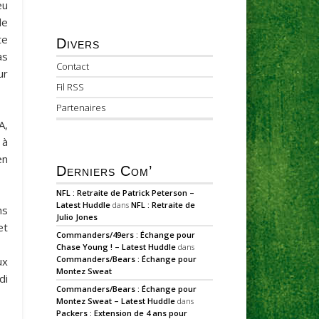
eu
de
te
Divers
as
Contact
ur
Fil RSS
Partenaires
A,
 à
en
Derniers Com’
NFL : Retraite de Patrick Peterson –
Latest Huddle
dans
NFL : Retraite de
hs
Julio Jones
et
Commanders/49ers : Échange pour
Chase Young ! – Latest Huddle
dans
Commanders/Bears : Échange pour
ux
Montez Sweat
di
Commanders/Bears : Échange pour
Montez Sweat – Latest Huddle
dans
Packers : Extension de 4 ans pour