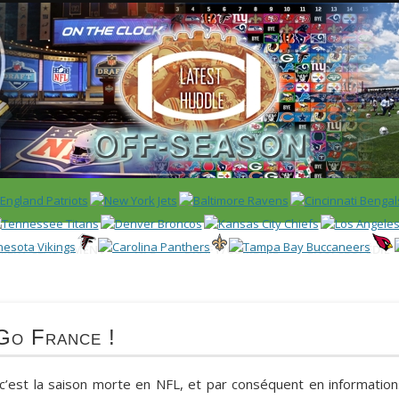
 US)
IER / CLASSEMENT
NFL
DRAFT/COMBINE
ENCYCLOPÉDIE
Go France !
 c’est la saison morte en NFL, et par conséquent en information