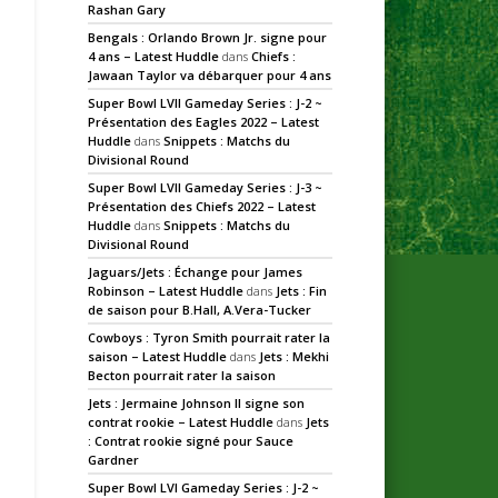
Rashan Gary
Bengals : Orlando Brown Jr. signe pour
4 ans – Latest Huddle
dans
Chiefs :
Jawaan Taylor va débarquer pour 4 ans
Super Bowl LVII Gameday Series : J-2 ~
Présentation des Eagles 2022 – Latest
Huddle
dans
Snippets : Matchs du
Divisional Round
Super Bowl LVII Gameday Series : J-3 ~
Présentation des Chiefs 2022 – Latest
Huddle
dans
Snippets : Matchs du
Divisional Round
Jaguars/Jets : Échange pour James
Robinson – Latest Huddle
dans
Jets : Fin
de saison pour B.Hall, A.Vera-Tucker
Cowboys : Tyron Smith pourrait rater la
saison – Latest Huddle
dans
Jets : Mekhi
Becton pourrait rater la saison
Jets : Jermaine Johnson II signe son
contrat rookie – Latest Huddle
dans
Jets
: Contrat rookie signé pour Sauce
Gardner
Super Bowl LVI Gameday Series : J-2 ~