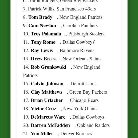
6. Aaron Rodgers, Green Bay Packers
7. Patrick Willis, San Francisco 49ers
Tom Brady
8.
, New England Patriots
Cam Newton
9.
, Carolina Panthers
Troy Polamalu
10.
, Pittsburgh Steelers
Tony Romo
11.
, Dallas Cowboys`
Ray Lewis
12.
, Baltimore Ravens
Drew Brees
13.
, New Orleans Saints
Rob Gronkowski
14.
, New England
Patriots
Calvin Johnson
15.
, Detroit Lions
Clay Matthews
16.
, Green Bay Packers
Brian Urlacher
17.
, Chicago Bears
Victor Cruz
18.
, New York Giants
DeMarcus Ware
19.
, Dallas Cowboys
Darren McFadden
20.
, Oakland Raiders
Von Miller
21.
, Denver Broncos