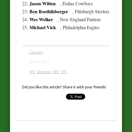
Jason Witten
22.
, Dallas Cowboys
Ben Roethlisberger
23.
, Pittsburgh Steelers
Wes Welker
24.
, New England Patriots
Michael Vick
25.
, Philadelphia Eagles
Clement
30 mai 2012
AFC
,
Business
,
NFC
,
NFL
Did you like this article? Share it with your friends!