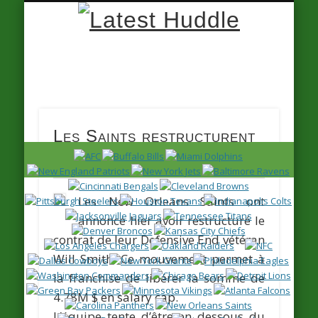
Latest
Huddle
Les Saints restructurent
le contrat de Will Smith
Les New Orleans Saints ont
annoncé hier avoir restructuré le
contrat de leur Defensive End vétéran
Will Smith.
Ce mouvement permet à
la franchise de libérer la somme de
4.78M $ en salary cap.
L’équipe tente d’être en dessous du