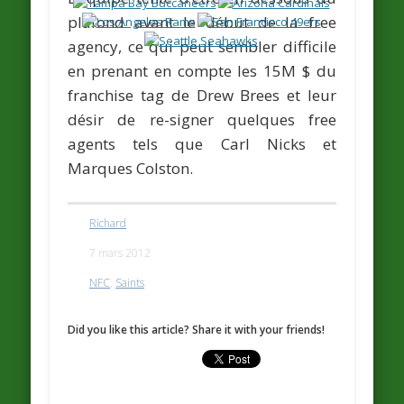
plafond avant le début de la free
agency, ce qui peut sembler difficile
en prenant en compte les 15M $ du
franchise tag de
Drew Brees
et leur
désir de re-signer quelques free
agents tels que
Carl Nicks
et
Marques Colston.
Richard
7 mars 2012
NFC
,
Saints
Did you like this article? Share it with your friends!