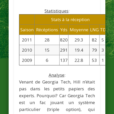
Statistiques
:
Stats à la réception
Saison
Récéptions
Yds
Moyenne
LNG
TD
Te
2011
28
820
29.3
82
5
2010
15
291
19.4
79
3
2009
6
137
22.8
53
1
Analyse
:
Venant de Georgia Tech, Hill n’était
pas dans les petits papiers des
experts. Pourquoi? Car Georgia Tech
est un fac jouant un système
particulier (triple option), qui