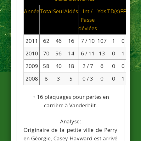
Année
Total
Seul
Aidés
Int /
Yds
TD(s)
FF
Passe
déviées
2011
62
46
16
7 / 10
107
1
0
2010
70
56
14
6 / 11
13
0
1
2009
58
40
18
2 / 7
6
0
0
2008
8
3
5
0 / 3
0
0
1
+ 16 plaquages pour pertes en
carrière à Vanderbilt.
Analyse
:
Originaire de la petite ville de Perry
en Géorgie, Casey Hayward est arrivé