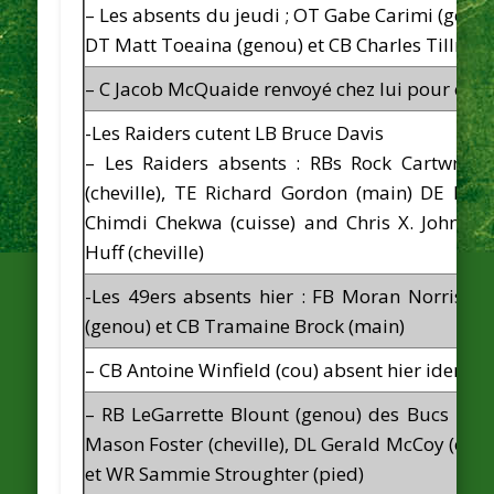
– Les absents du jeudi ; OT Gabe Carimi (genou
DT Matt Toeaina (genou) et CB Charles Tillman
– C Jacob McQuaide renvoyé chez lui pour cau
-Les Raiders cutent LB Bruce Davis
– Les Raiders absents : RBs Rock Cartwrigh
(cheville), TE Richard Gordon (main) DE Mat
Chimdi Chekwa (cuisse) and Chris X. Johnson 
Huff (cheville)
-Les 49ers absents hier : FB Moran Norris (
(genou) et CB Tramaine Brock (main)
– CB Antoine Winfield (cou) absent hier idem p
– RB LeGarrette Blount (genou) des Bucs ma
Mason Foster (cheville), DL Gerald McCoy (chevi
et WR Sammie Stroughter (pied)