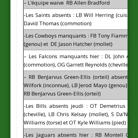
– L’équipe waive RB Allen Bradford
-Les Saints absents : LB Will Herring (cuisse),
David Thomas (commotion)
-Les Cowboys manquants : FB Tony Fiammetta (
(genou) et DE Jason Hatcher (mollet)
– Les Falcons manquants hier : DL John Abr
(commotion), OG Garrett Reynolds (cheville) et 
– RB BenJarvus Green-Ellis (orteil) absent c
Wilfork (inconnue), LB Jerod Mayo (genou) et FS
RB BenJarvus Green-Ellis (orteil)
-Les Bills absents jeudi : OT Demetrius Bel
(cheville), LB Chris Kelsay (mollet), S Da’Norr
Williams (torse) et OT Kyle Williams (pied)
-Les Jaguars absents hier : RB Montell Owen