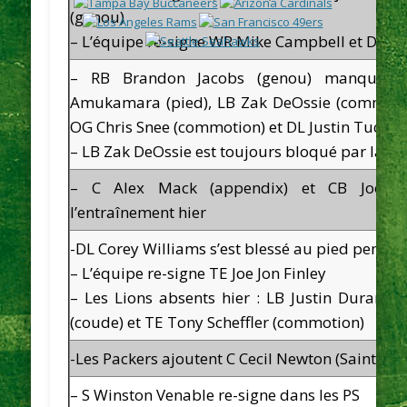
(genou)
– L’équipe re-signe WR Mike Campbell et DB Tr
– RB Brandon Jacobs (genou) manquant
Amukamara (pied), LB Zak DeOssie (commotio
OG Chris Snee (commotion) et DL Justin Tuck (ai
– LB Zak DeOssie est toujours bloqué par la 
– C Alex Mack (appendix) et CB Joe H
l’entraînement hier
-DL Corey Williams s’est blessé au pied pendan
– L’équipe re-signe TE Joe Jon Finley
– Les Lions absents hier : LB Justin Durant (
(coude) et TE Tony Scheffler (commotion)
-Les Packers ajoutent C Cecil Newton (Saints) a
– S Winston Venable re-signe dans les PS