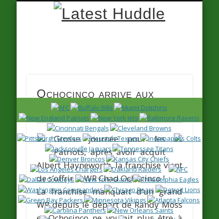
Latest
Huddle
Ochocinco arrive aux
Patriots
Grosse journée pour les
Patriots, après avoir acquit
Albert Hayneworth, la franchise vient
de s’offrir le WR
Chad Ochocinco
!
La franchise manquait d’un grand
WR depuis le départ de
Randy Moss
et Ochocinco ne voulait plus être à