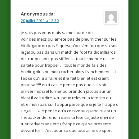
Anonymous
dit :
20 juillet 2011 à 12:30
je sais pas vous mais sa me lourde de
voir des mecs qui arrete pas de pleurnicher sur les
hit illegaux ou pas !!! quesqu’on s’en fou que sa soit
legal ou pas dans un match de foot t’a dix milliards
de truc qui sont pas siffler …. tout le monde utilise
sa tete pour frapper … tout le monde fais des
holding plus ou moin cacher alors franchement … il
fait ce qu’il a a faire et il le fait bien et est craint
pour sa !!!!! en tt cas je pense pas que si il voit
arriver michael turner ou brandon jacobs sur un
blast il va lui dire » tu peux relever la tete stp ou
etre moin bas sur t appui parce que si je te frappe c
illegal … » je pense qu’a ce niveau quand tu est un
linebacker de renom dans ta tete t’a juste envi de
tuer l’adversaire et tu frappe ce qui se presente
devant toi !!! c’est pour sa que tout aime se sport !