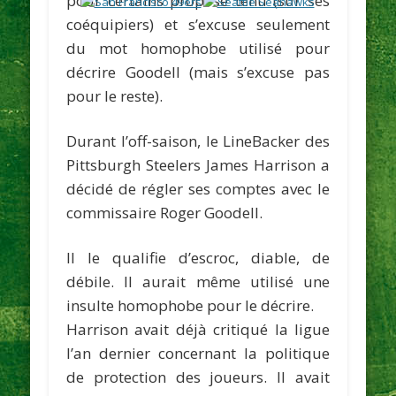
pour certains propose tenu (sur ses
coéquipiers) et s’excuse seulement
du mot homophobe utilisé pour
décrire Goodell (mais s’excuse pas
pour le reste).
Durant l’off-saison, le LineBacker des
Pittsburgh Steelers
James Harrison
a
décidé de régler ses comptes avec le
commissaire
Roger Goodell
.
Il le qualifie d’
escroc
,
diable
, de
débile.
Il aurait même utilisé une
insulte homophobe pour le décrire.
Harrison avait déjà critiqué la ligue
l’an dernier concernant la politique
de protection des joueurs. Il avait