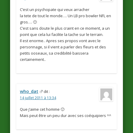
C’est un psychopate qui veux arracher
la tete de tout le monde…. Un LB pro bowler NFL en
gros…. 🙂
C’est sans doute le plus craint en ce moment, a un
point que cela lui facilite la tache sur le terrain.
Il est enorme.. Apres ses propos vont avec le
personnage, si il vient a parler des fleurs et des
petits ooseaux, sa credibilité baissera
certainement..
who_dat
dit :
14 juillet 2011 à 13:34
Que j’aime cet homme 🙂
Mais peut être un peu dur avec ses coéquipiers ^^