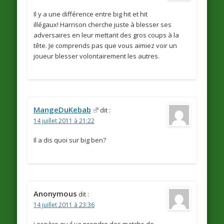
Il y a une différence entre big hit et hit
illégaux! Harrison cherche juste à blesser ses
adversaires en leur mettant des gros coups à la
tête. Je comprends pas que vous aimiez voir un
joueur blesser volontairement les autres.
MangeDuKebab
dit :
14 juillet 2011 à 21:22
Il a dis quoi sur big ben?
Anonymous
dit :
14 juillet 2011 à 23:36
j espère qu il va prendre des matchs de