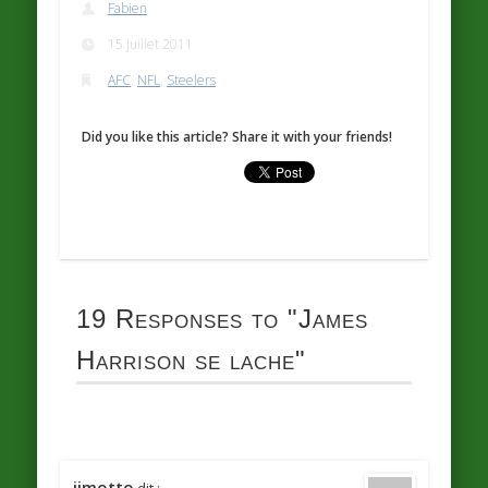
Fabien
15 juillet 2011
AFC
,
NFL
,
Steelers
Did you like this article? Share it with your friends!
19 Responses to
"James
Harrison se lache"
jimotto
dit :