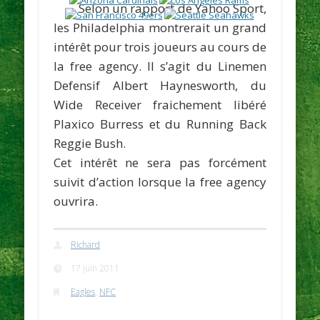
Selon un rapport de Yahoo Sport,
les Philadelphia montrerait un grand
intérêt pour trois joueurs au cours de
la free agency. Il s’agit du Linemen
Defensif
Albert Haynesworth
, du
Wide Receiver fraichement libéré
Plaxico Burress
et du Running Back
Reggie Bush
.
Cet intérêt ne sera pas forcément
suivit d’action lorsque la free agency
ouvrira.
Richard
17 juin 2011
Eagles
,
NFC