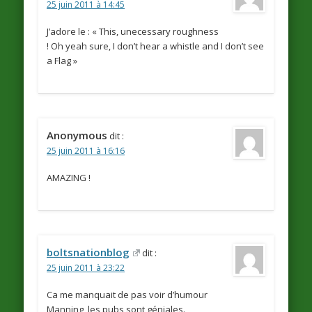
25 juin 2011 à 14:45
J’adore le : « This, unecessary roughness
! Oh yeah sure, I don’t hear a whistle and I don’t see
a Flag »
Anonymous
dit :
25 juin 2011 à 16:16
AMAZING !
boltsnationblog
dit :
25 juin 2011 à 23:22
Ca me manquait de pas voir d’humour
Manning, les pubs sont géniales.