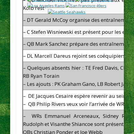
Kolb
l’est
– DT
Gerald McCoy
organise des entraînement
– C
Stefen Wisniewski
est présent pour les ent
– QB
Mark Sanchez
prépare des entraînements
– DL
Marcell
Dareus
rejoint ses coéquipiers pou
– Quelques absents hier : TE
Fred Davis
, CB
Ma
RB
Ryan
Torain
– Les ajouts : PK
Graham Gano
, LB
Robert Jack
– DE
Jacques Cesaire
espère revenir au sein de
– QB
Philip Rivers
veux voir l’arrivée de WR
Ste
– WRs
Emmanuel
Arceneaux
,
Sidney Rice
Rudolph
et
Visanthe
Shiancoe
sont présents a
QBs
Christian
Ponder
et
Joe Webb