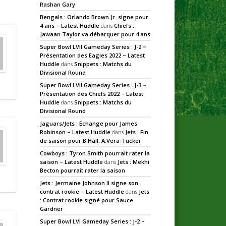
Rashan Gary
Bengals : Orlando Brown Jr. signe pour
4 ans – Latest Huddle
dans
Chiefs :
Jawaan Taylor va débarquer pour 4 ans
Super Bowl LVII Gameday Series : J-2 ~
Présentation des Eagles 2022 – Latest
Huddle
dans
Snippets : Matchs du
Divisional Round
Super Bowl LVII Gameday Series : J-3 ~
Présentation des Chiefs 2022 – Latest
Huddle
dans
Snippets : Matchs du
Divisional Round
Jaguars/Jets : Échange pour James
Robinson – Latest Huddle
dans
Jets : Fin
de saison pour B.Hall, A.Vera-Tucker
Cowboys : Tyron Smith pourrait rater la
saison – Latest Huddle
dans
Jets : Mekhi
Becton pourrait rater la saison
Jets : Jermaine Johnson II signe son
contrat rookie – Latest Huddle
dans
Jets
: Contrat rookie signé pour Sauce
Gardner
Super Bowl LVI Gameday Series : J-2 ~