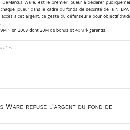
s,
DeMarcus Ware
, est le premier joueur à déclarer publiqueme
 chaque joueur dans le cadre du fonds de sécurité de la NFLPA. 
as accès à cet argent, ce geste du défenseur a pour objectif d’aid
t.
 79M $ en 2009 dont 20M de bonus et 40M $ garantis.
oys
,
NFC
 Ware refuse l’argent du fond de