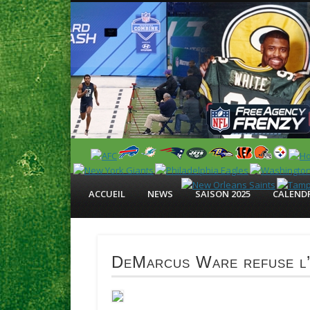
News en français sur la NFL et le Football Américain (Foot
ACCUEIL
NEWS
SAISON 2025
CALENDR
DeMarcus Ware refuse l’