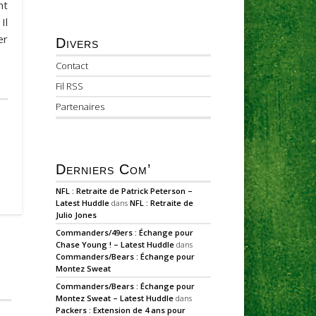
nt
Il
er
Divers
Contact
Fil RSS
Partenaires
Derniers Com’
NFL : Retraite de Patrick Peterson –
Latest Huddle
dans
NFL : Retraite de
Julio Jones
Commanders/49ers : Échange pour
Chase Young ! – Latest Huddle
dans
Commanders/Bears : Échange pour
Montez Sweat
Commanders/Bears : Échange pour
Montez Sweat – Latest Huddle
dans
Packers : Extension de 4 ans pour