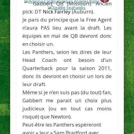
Gabbert
QB (Missouri).
Ancien
pick: DT
Nick Fairley
(Auburn).
Je pars du principe que la Free Agent
n’aura PAS lieu avant la draft. Les
équipes en mal de QB devront donc
en choisir un.
Les Panthers, selon les dires de leur
Head Coach ont besoin d’un
Quarterback pour la saison 2011,
donc ils devront en choisir un lors de
leur draft.
Même si je n’en suis pas (du tout) fan,
Gabbert me parait un choix plus
judicieux (ou en tout cas moins
risqué) que Newton).
Peut-être les Panthers espèreront
avoir « leur » Sam Bradford avec