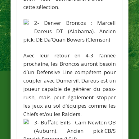
cette sélection.
2- Denver Broncos :
Marcell
Dareus
DT (Alabama).
Ancien
pick: DE
Da’Quan Bowers
(Clemson)
Avec leur retour en 4-3 l’année
prochaine, les Broncos auront besoin
d’un Defensive Line compétent pour
coupler avec Dumervil. Dareus est un
joueur capable de générer du pass-
rush, mais peut également stopper
les jeux au sol d’équipes comme les
Chiefs et/ou les Raiders.
3- Buffalo Bills :
Cam Newton
QB
(Auburn).
Ancien pick:CB/S