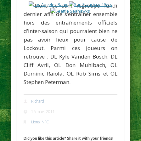
Lions se sont regroupé lundi
dernier afin de s’entraîner ensemble
hors des entraînements officiels
d’inter-saison qui pourraient bien ne
pas avoir lieux pour cause de
Lockout. Parmi ces joueurs on
retrouve : DL
Kyle Vanden Bosch
, DL
Cliff Avril
, OL
Don Muhlbach
, OL
Dominic Raiola
, OL
Rob Sims
et OL
Stephen Peterman
.
Richard
16 mars 2011
Lions
,
NFC
Did you like this article? Share it with your friends!