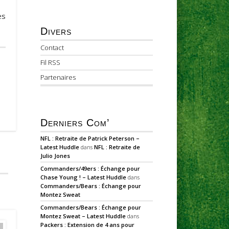
ès
Divers
Contact
Fil RSS
Partenaires
Derniers Com’
NFL : Retraite de Patrick Peterson –
Latest Huddle
dans
NFL : Retraite de
Julio Jones
Commanders/49ers : Échange pour
Chase Young ! – Latest Huddle
dans
Commanders/Bears : Échange pour
Montez Sweat
Commanders/Bears : Échange pour
Montez Sweat – Latest Huddle
dans
Packers : Extension de 4 ans pour