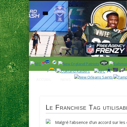
News en français sur la NFL et le Football Américain (Foot
ACCUEIL
NEWS
SAISON 2025
CALENDR
Le Franchise Tag utilisab
Malgré l’absence d’un accord sur les