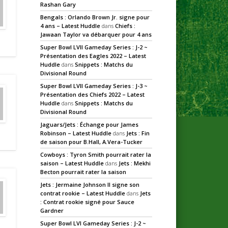
Rashan Gary
Bengals : Orlando Brown Jr. signe pour
4 ans – Latest Huddle
dans
Chiefs :
Jawaan Taylor va débarquer pour 4 ans
Super Bowl LVII Gameday Series : J-2 ~
Présentation des Eagles 2022 – Latest
Huddle
dans
Snippets : Matchs du
Divisional Round
Super Bowl LVII Gameday Series : J-3 ~
Présentation des Chiefs 2022 – Latest
Huddle
dans
Snippets : Matchs du
Divisional Round
Jaguars/Jets : Échange pour James
Robinson – Latest Huddle
dans
Jets : Fin
de saison pour B.Hall, A.Vera-Tucker
Cowboys : Tyron Smith pourrait rater la
saison – Latest Huddle
dans
Jets : Mekhi
Becton pourrait rater la saison
Jets : Jermaine Johnson II signe son
contrat rookie – Latest Huddle
dans
Jets
: Contrat rookie signé pour Sauce
Gardner
Super Bowl LVI Gameday Series : J-2 ~