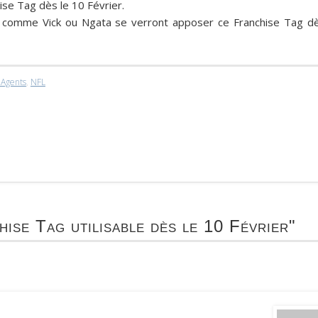
hise Tag dès le
10 Février
.
rs comme
Vick
ou
Ngata
se verront apposer ce Franchise Tag d
 Agents
,
NFL
ise Tag utilisable dès le 10 Février"