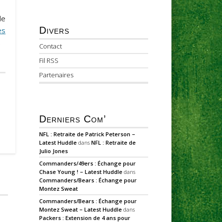
le
Divers
es
.
Contact
Fil RSS
Partenaires
Derniers Com’
NFL : Retraite de Patrick Peterson –
Latest Huddle
dans
NFL : Retraite de
Julio Jones
Commanders/49ers : Échange pour
Chase Young ! – Latest Huddle
dans
Commanders/Bears : Échange pour
Montez Sweat
Commanders/Bears : Échange pour
Montez Sweat – Latest Huddle
dans
Packers : Extension de 4 ans pour