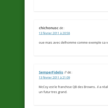
chichonusc
dit :
13 février 2011 à 20:58
oue mais avec delhomme comme exemple sa v
SemperFidelis
dit :
13 février 2011 à 21:09
McCoy est le franchise QB des Browns.. il a réal
un futur tres grand.