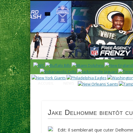
News en français sur la NFL et le Football Américain (Foot
ACCUEIL
NEWS
SAISON 2025
CALENDR
Jake Delhomme bientôt cu
Edit: Il semblerait que cuter Delhomm