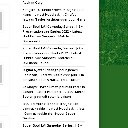
Rashan Gary
Bengals : Orlando Brown Jr. signe pour
4 ans – Latest Huddle
dans
Chiefs :
Jawaan Taylor va débarquer pour 4 ans
Super Bowl LVII Gameday Series : J-2 ~
Présentation des Eagles 2022 – Latest
Huddle
dans
Snippets : Matchs du
Divisional Round
Super Bowl LVII Gameday Series : J-3 ~
Présentation des Chiefs 2022 – Latest
Huddle
dans
Snippets : Matchs du
Divisional Round
Jaguars/Jets : Échange pour James
Robinson – Latest Huddle
dans
Jets : Fin
de saison pour B.Hall, A.Vera-Tucker
Cowboys : Tyron Smith pourrait rater la
saison – Latest Huddle
dans
Jets : Mekhi
Becton pourrait rater la saison
Jets : Jermaine Johnson II signe son
contrat rookie – Latest Huddle
dans
Jets
: Contrat rookie signé pour Sauce
Gardner
Super Bowl LVI Gameday Series : J-2 ~