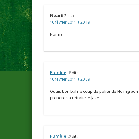
Near67
dit :
10 février 2011 à 20:19
Normal.
Fumble
dit :
10 février 2011 à 20:39
Ouais bon bah le coup de poker de Holmgreen 
prendre sa retraite le Jake…
Fumble
dit :