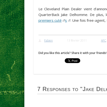
Le
Cleveland Plain Dealer
vient d’annon
QuarterBack
Jake Delhomme
. De plus, 
premiers cuté
s
. Une fois free-agent,
Fabien
13 février 2011
AFC
Did you like this article? Share it with your friends!
7 Responses to
"Jake Del