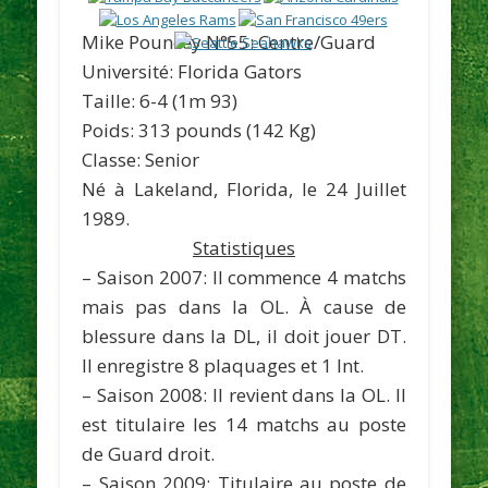
Mike Pouncey
N°55:
Centre/Guard
Université:
Florida Gators
Taille: 6-4 (
1m 93)
Poids: 313 pounds (
142 Kg
)
Classe:
Senior
Né à Lakeland, Florida, le 24 Juillet
1989.
Statistiques
– Saison 2007: Il commence 4 matchs
mais pas dans la OL. À cause de
blessure dans la DL, il doit jouer DT.
Il enregistre 8 plaquages et 1 Int.
– Saison 2008: Il revient dans la OL. Il
est titulaire les 14 matchs au poste
de Guard droit.
– Saison 2009: Titulaire au poste de