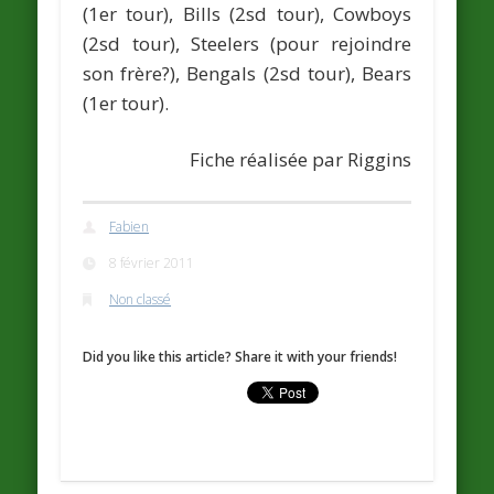
(1er tour),
Bills
(2sd tour),
Cowboys
(2sd tour),
Steelers
(pour rejoindre
son frère?),
Bengals
(2sd tour),
Bears
(1er tour).
Fiche réalisée par
Riggins
Fabien
8 février 2011
Non classé
Did you like this article? Share it with your friends!