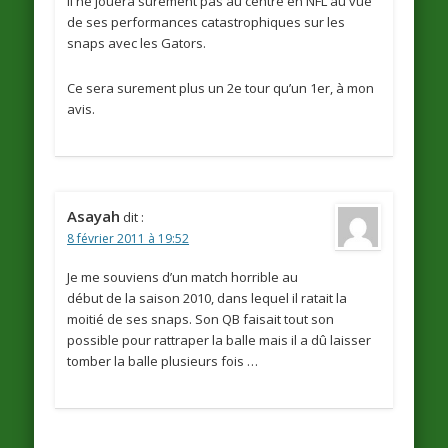
Il ne jouera surement pas au centre en NFL au vue
de ses performances catastrophiques sur les
snaps avec les Gators.
Ce sera surement plus un 2e tour qu’un 1er, à mon
avis.
Asayah
dit :
8 février 2011 à 19:52
Je me souviens d’un match horrible au
début de la saison 2010, dans lequel il ratait la
moitié de ses snaps. Son QB faisait tout son
possible pour rattraper la balle mais il a dû laisser
tomber la balle plusieurs fois …