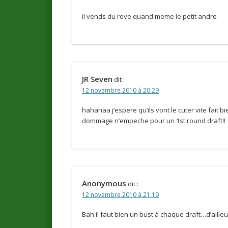
il vends du reve quand meme le petit andre
JR Seven
dit :
12 novembre 2010 à 20:29
hahahaa j’espere qu’ils vont le cuter vite fait bien
dommage n’empeche pour un 1st round draft!!
Anonymous
dit :
12 novembre 2010 à 21:19
Bah il faut bien un bust à chaque draft…d’ailleu