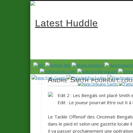
Latest 
News en français sur la NFL et le Football Américain (Foot
Andre Smith pourrait loup
ACCUEIL
NEWS
SAISON 2025
CALENDR
Edit 2 : Les Bengals ont placé Smith e
Edit : Le joueur pourrait être out 6 à
Le Tackle Offensif des Cincinnati Bengal
dans le pied et selon une gazette locale i
Il va passer prochainement une opération