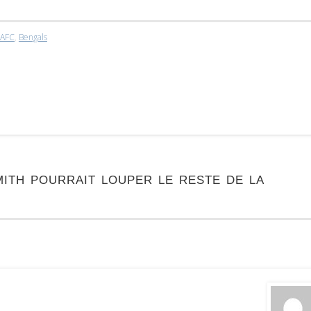
AFC
,
Bengals
th pourrait louper le reste de la