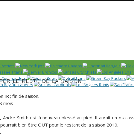
Huddle
 US)
er le reste de la saison
IER / CLASSEMENT
NFL
DRAFT/COMBINE
ENCYCLOPÉDIE
n IR ; fin de saison.
 8 mois
s,
Andre Smith
est à nouveau blessé au pied. Il aurait un os cas
l pourrait bien être OUT pour le restant de la saison 2010.
.