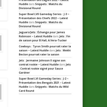
Huddle
dans
Snippets : Matchs du
Divisional Round
Super Bowl LVII Gameday Series : J-3 ~
Présentation des Chiefs 2022 – Latest
Huddle
dans
Snippets : Matchs du
Divisional Round
Jaguars/Jets : Échange pour James
Robinson – Latest Huddle
dans
Jets : Fin
de saison pour B.Hall, A.Vera-Tucker
Cowboys : Tyron Smith pourrait rater la
saison – Latest Huddle
dans
Jets : Mekhi
Becton pourrait rater la saison
Jets : Jermaine Johnson II signe son
contrat rookie – Latest Huddle
dans
Jets
: Contrat rookie signé pour Sauce
Gardner
Super Bowl LVI Gameday Series : J-2 ~
Présentation des Bengals 2021 – Latest
Huddle
dans
Snippets : Matchs du Wild
Card Round