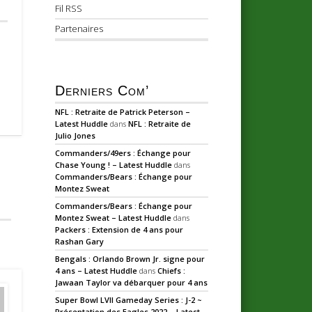
Fil RSS
Partenaires
Derniers Com’
NFL : Retraite de Patrick Peterson –
Latest Huddle
dans
NFL : Retraite de
Julio Jones
Commanders/49ers : Échange pour
Chase Young ! – Latest Huddle
dans
Commanders/Bears : Échange pour
Montez Sweat
Commanders/Bears : Échange pour
Montez Sweat – Latest Huddle
dans
Packers : Extension de 4 ans pour
Rashan Gary
Bengals : Orlando Brown Jr. signe pour
4 ans – Latest Huddle
dans
Chiefs :
Jawaan Taylor va débarquer pour 4 ans
Super Bowl LVII Gameday Series : J-2 ~
Présentation des Eagles 2022 – Latest