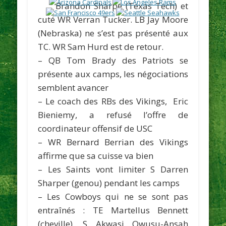
Brandon Sharpe (Texas Tech) et
cuté WR Verran Tucker. LB Jay Moore
(Nebraska) ne s’est pas présenté aux
TC. WR Sam Hurd est de retour.
– QB Tom Brady des
Patriots
se
présente aux camps, les négociations
semblent avancer
– Le coach des RBs des
Vikings
, Eric
Bieniemy, a refusé l’offre de
coordinateur offensif de USC
– WR Bernard Berrian des
Vikings
affirme que sa cuisse va bien
– Les
Saints
vont limiter S Darren
Sharper (genou) pendant les camps
– Les
Cowboys
qui ne se sont pas
entraînés : TE Martellus Bennett
(cheville), S Akwasi Owusu-Ansah