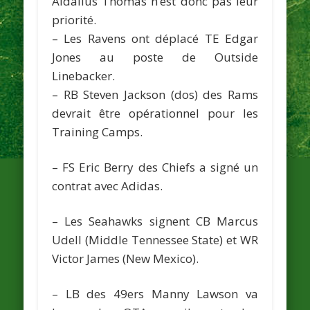
Aldalius Thomas n’est donc pas leur
priorité.
– Les
Ravens
ont déplacé TE Edgar
Jones au poste de Outside
Linebacker.
– RB Steven Jackson (dos) des
Rams
devrait être opérationnel pour les
Training Camps.
– FS Eric Berry des
Chiefs
a signé un
contrat avec Adidas.
– Les
Seahawks
signent CB Marcus
Udell (Middle Tennessee State) et WR
Victor James (New Mexico).
– LB des
49ers
Manny Lawson va