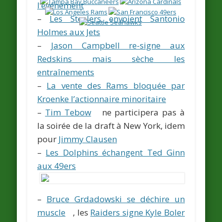
l’événement
–
Les Steelers envoient Santonio
Holmes aux Jets
–
Jason Campbell re-signe aux
Redskins mais sèche les
entraînements
–
La vente des Rams bloquée par
Kroenke l’actionnaire minoritaire
–
Tim Tebow
ne participera pas à
la soirée de la draft à New York, idem
pour
Jimmy Clausen
–
Les Dolphins échangent Ted Ginn
aux 49ers
–
Bruce Grdadowski se déchire un
muscle
, les
Raiders signe Kyle Boler