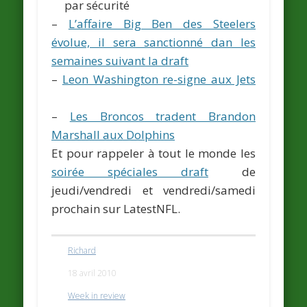
par sécurité
–
L’affaire Big Ben des Steelers
évolue, il sera sanctionné dan les
semaines suivant la draft
–
Leon Washington re-signe aux Jets
–
Les Broncos tradent Brandon
Marshall aux Dolphins
Et pour rappeler à tout le monde les
soirée spéciales draft
de
jeudi/vendredi et vendredi/samedi
prochain sur LatestNFL.
Richard
18 avril 2010
Week in review