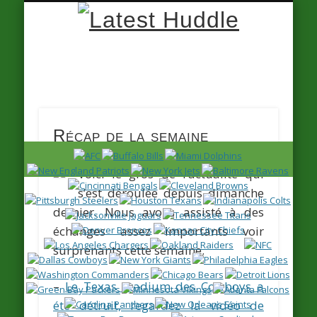
Latest
Huddle
Récap de la semaine
Voici le gros de l’actualité qui
s’est déroulée depuis dimanche
dernier. Nous avons assisté à des
échanges assez importants voir
surprenants cette semaine.
–
Le Texas Stadium des Cowboys a
été détruit, regardez la vidéo de