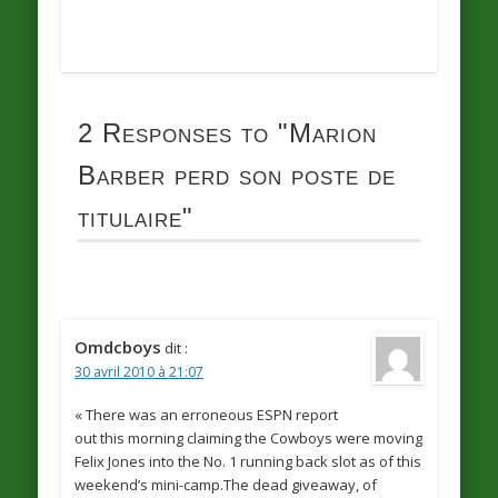
2 Responses to
"Marion
Barber perd son poste de
titulaire"
Omdcboys
dit :
30 avril 2010 à 21:07
« There was an erroneous ESPN report
out this morning claiming the Cowboys were moving
Felix Jones into the No. 1 running back slot as of this
weekend’s mini-camp.The dead giveaway, of