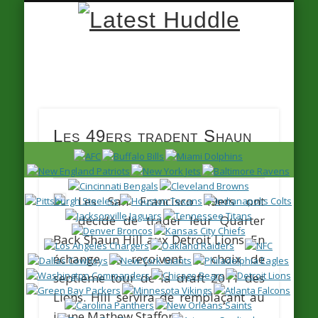
Latest
Huddle
Les 49ers tradent Shaun
Hill
Les San Francisco 49ers ont
décidé de trader leur Quarter
Back
Shaun Hill
aux Detroit Lions. En
échange ils reçoivent le choix de
septième tour de la draft 2011 des
Lions. Hill servira de remplaçant au
jeune
Mathew Stafford.