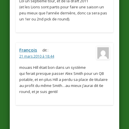
Lol un septieme tour, et de la draft 2011
(et les Lions sont partis pour faire une saison un
peu mieux que l’année dernière, donc ca sera pas
un 1er ou 2nd pick de round).
François
dit :
21 mars 2010 à 18:44
mouais Hill était bon dans un système
qui ferait presque passer Alex Smith pour un QB
potable, et en plus Hill a perdu sa place de titulaire
au profit du même Smith…au mieux j’aurai dit 6e
round, et je suis gentil