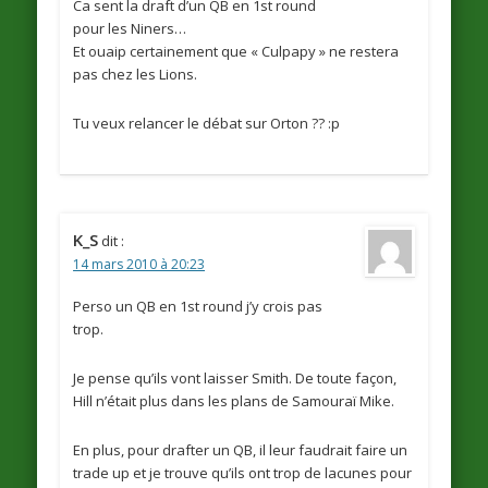
Ca sent la draft d’un QB en 1st round
pour les Niners…
Et ouaip certainement que « Culpapy » ne restera
pas chez les Lions.
Tu veux relancer le débat sur Orton ?? :p
K_S
dit :
14 mars 2010 à 20:23
Perso un QB en 1st round j’y crois pas
trop.
Je pense qu’ils vont laisser Smith. De toute façon,
Hill n’était plus dans les plans de Samouraï Mike.
En plus, pour drafter un QB, il leur faudrait faire un
trade up et je trouve qu’ils ont trop de lacunes pour