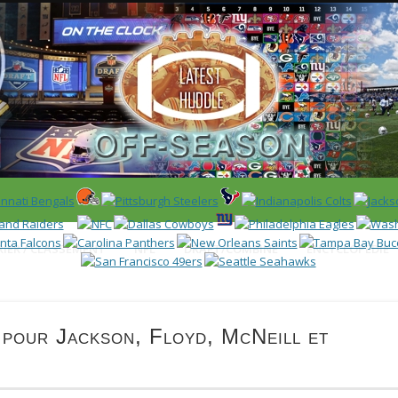
 US)
IER / CLASSEMENT
NFL
DRAFT/COMBINE
ENCYCLOPÉDIE
n pour Jackson, Floyd, McNeill et