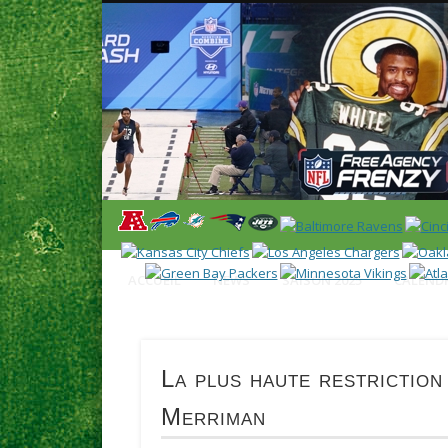
News en français sur la NFL et le Football Américain (Foot
ACCUEIL
NEWS
SAISON 2025
CALENDR
La plus haute restrictio
Merriman