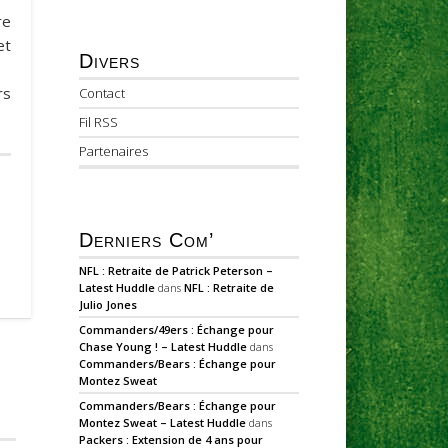
re
et
Divers
rs
Contact
Fil RSS
Partenaires
Derniers Com’
NFL : Retraite de Patrick Peterson –
Latest Huddle
dans
NFL : Retraite de
Julio Jones
Commanders/49ers : Échange pour
Chase Young ! – Latest Huddle
dans
Commanders/Bears : Échange pour
Montez Sweat
Commanders/Bears : Échange pour
Montez Sweat – Latest Huddle
dans
Packers : Extension de 4 ans pour