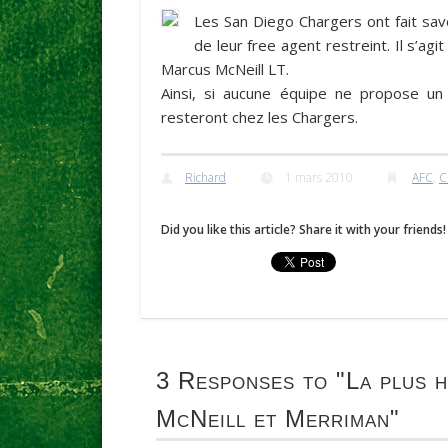
Les San Diego Chargers ont fait savoi
de leur free agent restreint. Il s’agi
Marcus McNeill
LT.
Ainsi, si aucune équipe ne propose un 
resteront chez les Chargers.
Richard
1 mars 2010
AFC
,
C
Did you like this article? Share it with your friends!
3 Responses to
"La plus h
McNeill et Merriman"