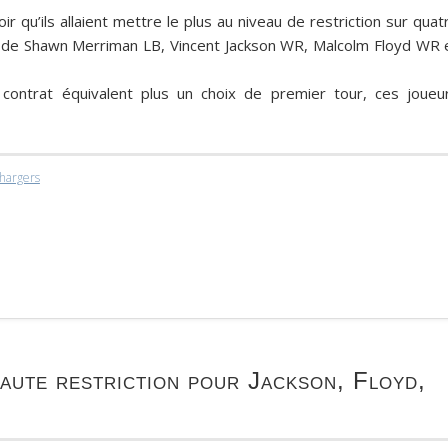
r qu’ils allaient mettre le plus au niveau de restriction sur quat
t de
Shawn Merriman
LB,
Vincent Jackson
WR,
Malcolm Floyd
WR 
contrat équivalent plus un choix de premier tour, ces joueu
hargers
aute restriction pour Jackson, Floyd,