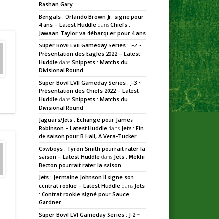
Rashan Gary
Bengals : Orlando Brown Jr. signe pour
4 ans – Latest Huddle
dans
Chiefs :
Jawaan Taylor va débarquer pour 4 ans
Super Bowl LVII Gameday Series : J-2 ~
Présentation des Eagles 2022 – Latest
Huddle
dans
Snippets : Matchs du
Divisional Round
Super Bowl LVII Gameday Series : J-3 ~
Présentation des Chiefs 2022 – Latest
Huddle
dans
Snippets : Matchs du
Divisional Round
Jaguars/Jets : Échange pour James
Robinson – Latest Huddle
dans
Jets : Fin
de saison pour B.Hall, A.Vera-Tucker
Cowboys : Tyron Smith pourrait rater la
saison – Latest Huddle
dans
Jets : Mekhi
Becton pourrait rater la saison
Jets : Jermaine Johnson II signe son
contrat rookie – Latest Huddle
dans
Jets
: Contrat rookie signé pour Sauce
Gardner
Super Bowl LVI Gameday Series : J-2 ~