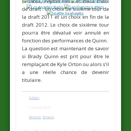
Broncos,
Peyton Hillis
et deux choix
de draft : un choix de sixième tour de
la draft 2011 et un choix en fin de la
draft 2012. Le choix de sixième tour
pourra être dévalué voir annulé en
fonction des performances de Quinn.
La question est maintenant de savoir
si Brady Quinn est prit pour être le
remplaçant de
Kyle Orton
ou alors s’il
a une réelle chance de devenir
titulaire.
Fabien
14 mars 2010
Broncos
,
Browns