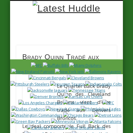
Latest
Huddle
Brady Quinn Tradé aux
Broncos
Le Quarter Back
Brady
Quinn
des Cleveland
Browns vient d’être
tradé aux Denvers
Broncos.
Le deal comporte le Full Back des