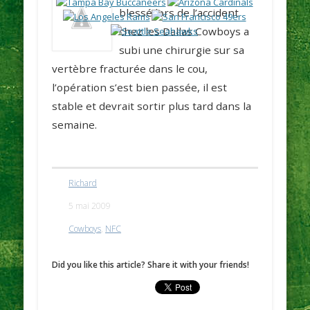
blessé lors de l’accident
chez les Dallas
Cowboys
a
subi une chirurgie sur sa
vertèbre fracturée dans le cou,
l’opération s’est bien passée, il est
stable et devrait sortir plus tard dans la
semaine.
Richard
5 mai 2009
Cowboys
,
NFC
Did you like this article? Share it with your friends!