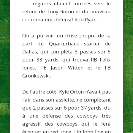
regards étaient tournés vers le
retour de
Tony Romo
et du nouveau
coordinateur défensif
Rob Ryan
.
On a pu voir un drive propre de la
part du Quarterback starter de
Dallas, qui compléta 3 passes sur 5
pour 33 yards, qui trouva RB
Felix
Jones
, TE
Jason Witten
et le FB
Gronkowski
.
De l’autre côté,
Kyle Orton
n’avait pas
l’air dans son assiette, ne complétant
que 2 passes sur 6 pour 37 yards, du
à une défense des cowboys très
agressif des cowboys qui le fera
échouer en red zone. Un
John Fox
en