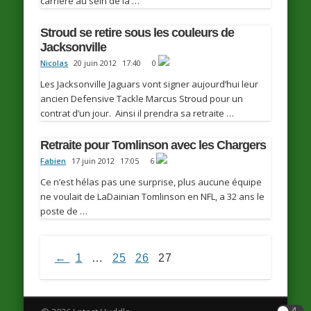
carrière au sein de la …
Stroud se retire sous les couleurs de
Jacksonville
Nicolas
20 juin 2012
17:40
0
Les Jacksonville Jaguars vont signer aujourd’hui leur
ancien Defensive Tackle Marcus Stroud pour un
contrat d’un jour. Ainsi il prendra sa retraite …
Retraite pour Tomlinson avec les Chargers
Fabien
17 juin 2012
17:05
6
Ce n’est hélas pas une surprise, plus aucune équipe
ne voulait de LaDainian Tomlinson en NFL, a 32 ans le
poste de …
←
1
…
25
26
27