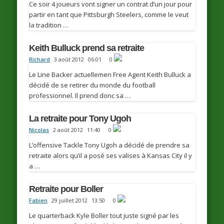
Ce soir 4 joueurs vont signer un contrat d’un jour pour
partir en tant que Pittsburgh Steelers, comme le veut
la tradition …
Keith Bulluck prend sa retraite
Richard
3 août 2012
06:01
0
Le Line Backer actuellemen Free Agent Keith Bulluck a
décidé de se retirer du monde du football
professionnel. Il prend donc sa …
La retraite pour Tony Ugoh
Nicolas
2 août 2012
11:40
0
L’offensive Tackle Tony Ugoh a décidé de prendre sa
retraite alors qu’il a posé ses valises à Kansas City il y
a …
Retraite pour Boller
Fabien
29 juillet 2012
13:50
0
Le quarterback Kyle Boller tout juste signé par les