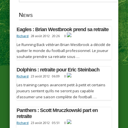
News
Eagles : Brian Westbrook prend sa retraite
Richard
28 août 2012
20:26
0
Le Running Back vétéran Brian Westbrook a décidé de
quitter le monde du football professionnel. Le joueur
souhaite prendre sa retraite sous …
Dolphins : retraite pour Eric Steinbach
Richard
23 août 2012
06:09
0
Les training camps avancent petit à petit et certains
joueurs sentent qu’ils ne seront pas capable
d’assumer une saison complète de football. …
Panthers : Scott Mruczkowski part en
retraite
Richard
23 août 2012
05:51
0