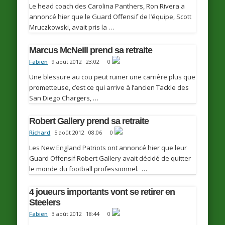
Le head coach des Carolina Panthers, Ron Rivera a
annoncé hier que le Guard Offensif de l’équipe, Scott
Mruczkowski, avait pris la …
Marcus McNeill prend sa retraite
Fabien
9 août 2012
23:02
0
Une blessure au cou peut ruiner une carrière plus que
prometteuse, c’est ce qui arrive à l’ancien Tackle des
San Diego Chargers, …
Robert Gallery prend sa retraite
Richard
5 août 2012
08:06
0
Les New England Patriots ont annoncé hier que leur
Guard Offensif Robert Gallery avait décidé de quitter
le monde du football professionnel. …
4 joueurs importants vont se retirer en
Steelers
Fabien
3 août 2012
18:44
0