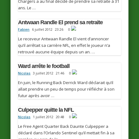
Chargers a au final décidé de prendre sa retraite à 31
ans. Le …
Antwaan Randle El prend sa retraite
Fabien
6 juillet 2012
23:26
0
Le receveur Antwaan Randle El vient d’annoncer
qu’il arrêtait sa carrière NFL, en effet le joueur n’a
retrouvé aucune équipe depuis un an. …
Ward arrête le football
Nicolas
3 juillet 2012
21:46
0
En juin, le Running Back Derrick Ward déclarait qu’il
allait prendre un peu de temps pour réfléchir à son
futur après avoir …
Culpepper quitte la NFL
Nicolas
1 juillet 2012
20:48
0
Le Free Agent Quarter Back Daunte Culpepper a
déclaré dans l’Orlando Sentinel qu’il mettait fin à sa