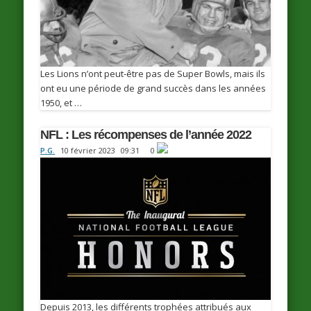
Les Lions n’ont peut-être pas de Super Bowls, mais ils
ont eu une période de grand succès dans les années
1950, et …
NFL : Les récompenses de l’année 2022
P.G.
10 février 2023
09:31
0
Depuis 2013, les différents trophées attribués aux