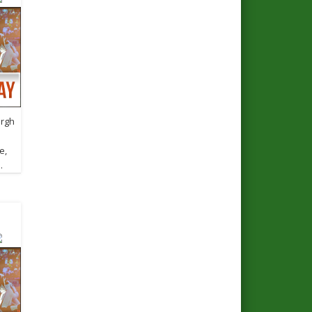
urgh
e,
…