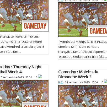
rancisco 49ers (3-1) @ Los
les Rams (3-1) Date et Heure
Minnesota Vikings (2-1) @ Pittsb
aise Vendredi 3 Octobre, 02:15
Steelers (2-1) Date et Heure
 SoFi Stadium …
Française Dimanche 28 Septembr
15:30 Lieu Croke Park Titre Fáilte 
eday : Thursday Night
tball Week 4
Gameday : Matchs du
Dimanche Week 3
25 septembre 2025
20:00
0
P.G.
21 septembre 2025
17:00
0