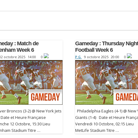
eday : Match de
Gameday : Thursday Nigh
tenham Week 6
Football Week 6
12 octobre 2025
14:00
0
P.G.
9 octobre 2025
20:00
0
er Broncos (3-2) @ New York Jets
Philadelphia Eagles (4-1) @ New 
 Date et Heure Française
Giants (1-4) Date et Heure Franç
che 12 Octobre, 15:30 Lieu
Vendredi 10 Octobre, 02:15 Lieu
enham Stadium Titre …
MetLife Stadium Titre …