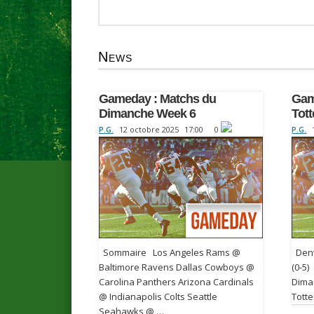
News
Gameday : Matchs du
Gam
Dimanche Week 6
Tot
P.G.
12 octobre 2025
17:00
0
P.G.
Sommaire Los Angeles Rams @
Denv
Baltimore Ravens Dallas Cowboys @
(0-5)
Carolina Panthers Arizona Cardinals
Diman
@ Indianapolis Colts Seattle
Tott
Seahawks @ …