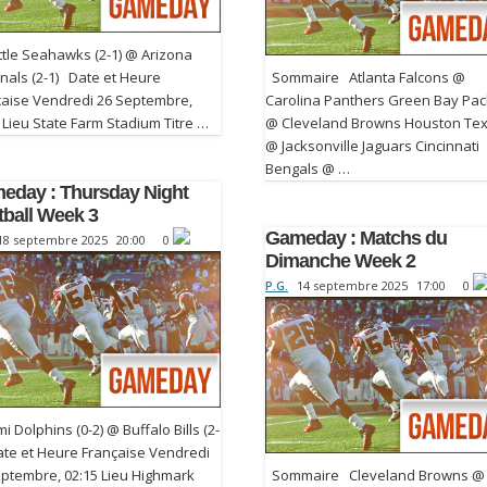
tle Seahawks (2-1) @ Arizona
nals (2-1) Date et Heure
Sommaire Atlanta Falcons @
çaise Vendredi 26 Septembre,
Carolina Panthers Green Bay Pac
 Lieu State Farm Stadium Titre …
@ Cleveland Browns Houston Te
@ Jacksonville Jaguars Cincinnati
Bengals @ …
eday : Thursday Night
tball Week 3
Gameday : Matchs du
18 septembre 2025
20:00
0
Dimanche Week 2
P.G.
14 septembre 2025
17:00
0
 Dolphins (0-2) @ Buffalo Bills (2-
ate et Heure Française Vendredi
eptembre, 02:15 Lieu Highmark
Sommaire Cleveland Browns @