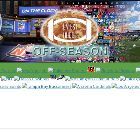
 US)
IER / CLASSEMENT
NFL
DRAFT/COMBINE
ENCYCLOPÉDIE