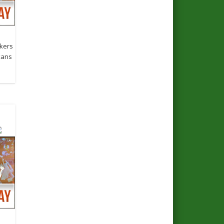
kers
xans