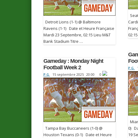
Seat
Detroit Lions (1-1) @ Baltimore
Cardi
Ravens (1-1) Date et Heure Française
Fran
Mardi 23 Septembre, 02:15 Lieu M&T
02:15
Bank Stadium Titre …
Gam
Gameday : Monday Night
Foo
Football Week 2
P.G.
P.G.
15 septembre 2025
20:00
0
Miami
Tampa Bay Buccaneers (1-0) @
0) D
Houston Texans (0-1) Date et Heure
19 S