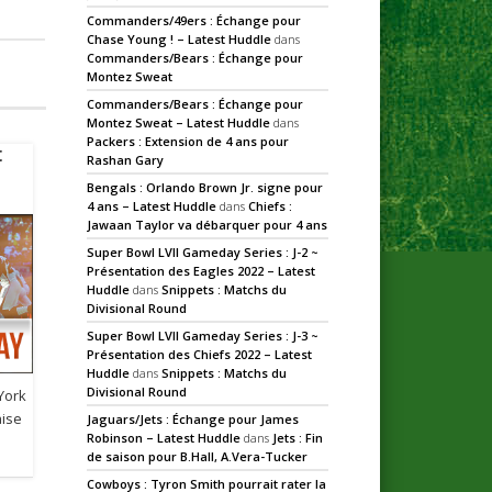
Commanders/49ers : Échange pour
Chase Young ! – Latest Huddle
dans
Commanders/Bears : Échange pour
Montez Sweat
Commanders/Bears : Échange pour
Montez Sweat – Latest Huddle
dans
Packers : Extension de 4 ans pour
t
Rashan Gary
Bengals : Orlando Brown Jr. signe pour
4 ans – Latest Huddle
dans
Chiefs :
Jawaan Taylor va débarquer pour 4 ans
Super Bowl LVII Gameday Series : J-2 ~
Présentation des Eagles 2022 – Latest
Huddle
dans
Snippets : Matchs du
Divisional Round
Super Bowl LVII Gameday Series : J-3 ~
Présentation des Chiefs 2022 – Latest
Huddle
dans
Snippets : Matchs du
Divisional Round
York
aise
Jaguars/Jets : Échange pour James
Robinson – Latest Huddle
dans
Jets : Fin
de saison pour B.Hall, A.Vera-Tucker
Cowboys : Tyron Smith pourrait rater la