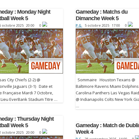
eday : Monday Night
Gameday : Matchs du
tball Week 5
Dimanche Week 5
6 octobre 2025
20:00
0
P.G.
5 octobre 2025
17:00
0
s City Chiefs (2-2) @
Sommaire Houston Texans @
onville Jaguars (3-1) Date et
Baltimore Ravens Miami Dolphin
e Française Mardi 7 Octobre,
Carolina Panthers Las Vegas Rai
 Lieu EverBank Stadium Titre …
@ Indianapolis Colts New York Gi
…
eday : Thursday Night
tball Week 5
Gameday : Match de Dubli
Week 4
2 octobre 2025
20:00
0
P.G.
28 septembre 2025
14:00
0