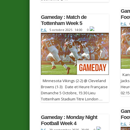
Gam
Gameday : Match de
Foo
Tottenham Week 5
P.G.
P.G.
5 octobre 2025
14:00
0
Kansa
Minnesota Vikings (2-2) @ Cleveland
Jacks
Browns (1-3) Date et Heure Française
Heur
Dimanche 5 Octobre, 15:30 Lieu
02:15
Tottenham Stadium Titre London …
Gam
Gameday : Monday Night
Foo
Football Week 4
P.G.
P.G.
29 septembre 2025
20:00
0