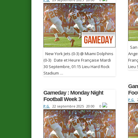
San F
New York Jets (0-3) @ Miami Dolphins
Ange
(0-3) Date et Heure Française Mardi
Franç
30 Septembre, 01:15 Lieu Hard Rock
Lieu
Stadium …
Gam
Gameday : Monday Night
Foo
Football Week 3
P.G.
P.G.
22 septembre 2025
20:00
0