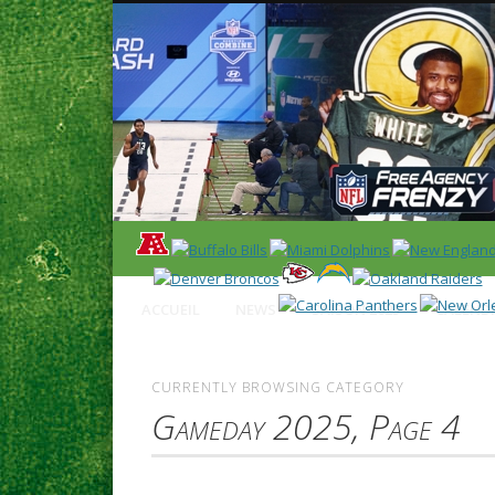
News en français sur la NFL et le Football Américain (Foot
ACCUEIL
NEWS
SAISON 2025
CALENDR
CURRENTLY BROWSING CATEGORY
Gameday 2025, Page 4